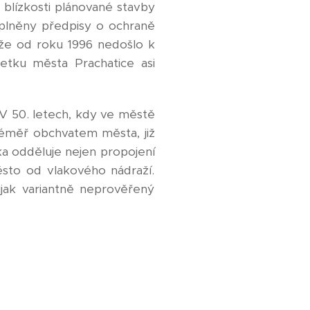
blízkosti plánované stavby
splněny předpisy o ochraně
 že od roku 1996 nedošlo k
etku města Prachatice asi
 V 50. letech, kdy ve městě
 téměř obchvatem města, již
ka odděluje nejen propojení
ěsto od vlakového nádraží.
ijak variantně neprověřený