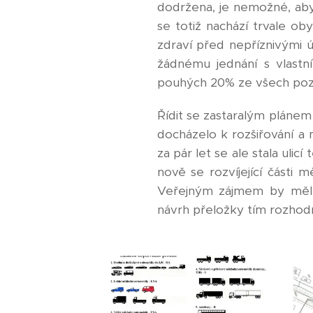
dodržena, je nemožné, aby
se totiž nachází trvale o
zdraví před nepříznivými 
žádnému jednání s vlastn
pouhých 20% ze všech po
Řídit se zastaralým plánem
docházelo k rozšiřování a 
za pár let se ale stala ul
nově se rozvíjející části
Veřejným zájmem by měl bý
návrh přeložky tím rozhod