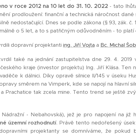
no v roce 2012 na 10 let do 31. 10. 2022
- tato lhůt
ění prodloužení: finanční a technická náročnost dané
silně nedostačující. Dnes se podle zákona (§ 93, zák. 
álně o 5 let, a to s patřičným odůvodněním - to platí o
dili dopravní projektanti
ing. Jiří Vojta
a
Bc. Michal Šob
vrdil také na jednání zastupitelstva dne 29. 4. 201
očeského kraje (investor projektu) Ing. Jiří Klása. Ten n
ivaděče k dálnici. Díky opravě silnice II/145 v úseku H
dopravy směrem na Vimperk, kde se napojí na hlavní sil
 a Prachatice tak zcela mine. Tento trend se ještě z
 Nádražní - Nebahovská), jež je pro napojení na již 
né územní rozhodnutí
. Právě tento nedořešený úsek 
 dopravními projektanty se domníváme, že pokud by