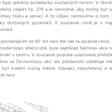
 byly splněny požadavky současných norem. V těsné 
bydlený objekt čp. 278 a je nemožné, aby mohly být 
účinky hluku a vibrací. A to vůbec nemluvíme o tom,
íky dotčených pozemků. V současné chvíli je v maj
zemků.
 pocházejícím ze 60. let není dle nás ta správná cesta.
modernizaci silniční sítě, byla například Slámova ulice
icí téměř v centru. V současné podobě uvažovaná přelož
 města za Žernovickou ulicí, ale především odděluje m
t kvalitní rozvoj města. Stávající, nedořešený a n
ně není.