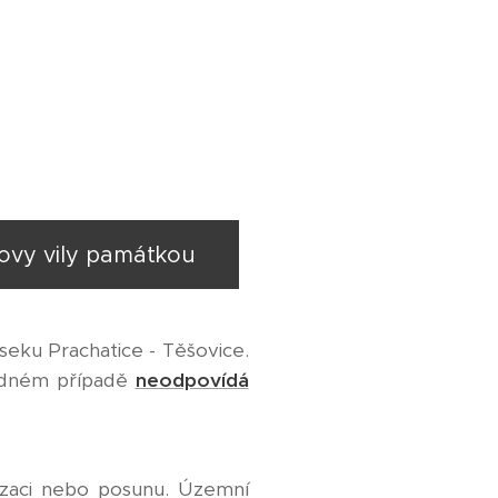
lovy vily památkou
 úseku Prachatice - Těšovice.
žádném případě
neodpovídá
izaci nebo posunu. Územní