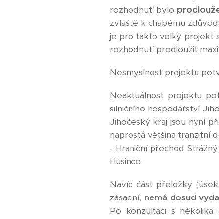
prodlouže
rozhodnutí bylo
zvláště k chabému zdůvodn
je pro takto velký projekt 
rozhodnutí prodloužit maxim
Nesmyslnost projektu potvr
Neaktuálnost projektu pot
silničního hospodářství Jih
Jihočeský kraj jsou nyní př
naprostá většina tranzitní 
- Hraniční přechod Strážný
Husince.
Navíc část přeložky (úsek
zásadní,
nemá dosud vyda
Po konzultaci s několika