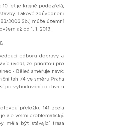
a 10 let je krajně podezřelá,
 stavby. Takové zdůvodnění
č. 183/2006 Sb.) může územní
všem až od 1. 1. 2013.
r.
9 vedoucí odboru dopravy a
avíc uvedl, že prioritou pro
usinec - Běleč směřuje navíc
niční tah I/4 ve směru Praha
výší po vybudování obchvatu
hotovou přeložku 141 zcela
je ale velmi problematický.
 měla být stávající trasa