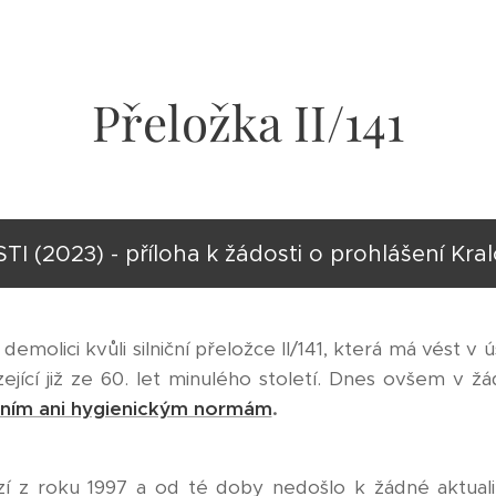
Přeložka II/141
(2023) - příloha k žádosti o prohlášení Kra
demolici kvůli silniční přeložce II/141, která má vést v
ející již ze 60. let minulého století. Dnes ovšem v 
vním ani hygienickým normám
.
í z roku 1997 a od té doby nedošlo k žádné aktual