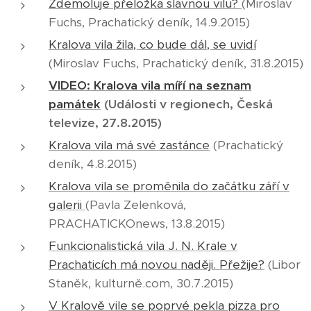
Zdemoluje přeložka slavnou vilu?
(Miroslav
Fuchs, Prachatický deník, 14.9.2015)
Kralova vila žila, co bude dál, se uvidí
(Miroslav Fuchs, Prachatický deník, 31.8.2015)
VIDEO: Kralova vila míří na seznam
památek
(Události v regionech, Česká
televize, 27.8.2015)
Kralova vila má své zastánce
(Prachatický
deník, 4.8.2015)
Kralova vila se proměnila do začátku září v
galerii
(Pavla Zelenková,
PRACHATICKOnews, 13.8.2015)
Funkcionalistická vila J. N. Krale v
Prachaticích má novou naději. Přežije?
(Libor
Staněk, kulturně.com, 30.7.2015)
V Kralově vile se poprvé pekla pizza pro