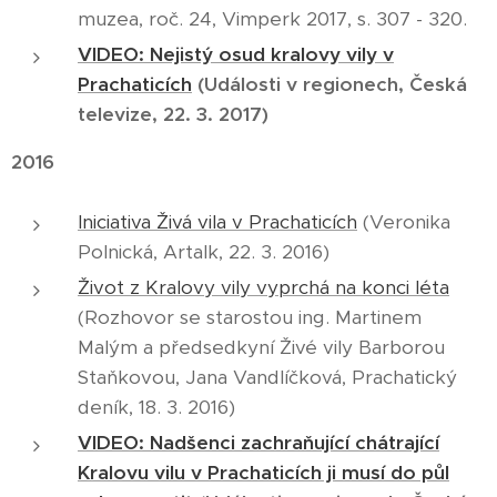
muzea, roč. 24, Vimperk 2017, s. 307 - 320.
VIDEO: Nejistý osud kralovy vily v
Prachaticích
(Události v regionech, Česká
televize, 22. 3. 2017)
2016
Iniciativa Živá vila v Prachaticích
(Veronika
Polnická, Artalk, 22. 3. 2016)
Život z Kralovy vily vyprchá na konci léta
(Rozhovor se starostou ing. Martinem
Malým a předsedkyní Živé vily Barborou
Staňkovou, Jana Vandlíčková, Prachatický
deník, 18. 3. 2016)
VIDEO: Nadšenci zachraňující chátrající
Kralovu vilu v Prachaticích ji musí do půl