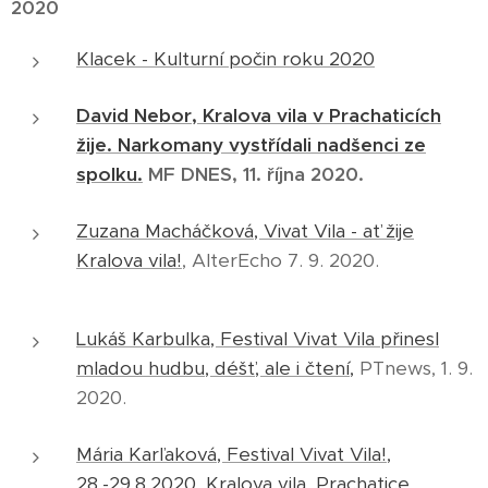
2020
Klacek - Kulturní počin roku 2020
David Nebor, Kralova vila v Prachaticích
žije. Narkomany vystřídali nadšenci ze
spolku.
MF DNES, 11. října 2020.
Zuzana Macháčková, Vivat Vila - ať žije
Kralova vila!
, AlterEcho 7. 9. 2020.
Lukáš Karbulka, Festival Vivat Vila přinesl
mladou hudbu, déšť, ale i čtení,
PTnews, 1. 9.
2020.
Mária Karľaková, Festival Vivat Vila!,
28.-29.8.2020, Kralova vila, Prachatice
,