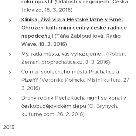
roku opustit
(Události v regionech, Česká
televize, 18. 3. 2016)
Klinika, Živá vila a Městské lázně v Brně:
Ohrožení kulturními centry české radnice
nepodceňují
(Táňa Zabloudilová, Radio
Wave, 18. 3. 2016)
My, rada města, vás vyhazujeme...
(Robert
Zeman, proprachatice.cz, 8. 3. 2016)
Co mají společného města Prachatice a
Plzeň?
(Veronika Polnická Místní kultura, 27.
2. 2016)
Druhý ročník PechaKucha night se konal v
českobudějovickém depu
(O. Brynych,
kulturne.com, 26. 2. 2016)
2015