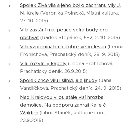
Spolek Živá vila a jeho boj o záchranu vily J.
N. Krale
(Veronika Polnická, Místní kultura,
27. 10. 2015)
Vila zastání má, petice sbírá body pro
obchvat
(Radek Štěpánek, 5+2, 2. 10. 2015)
Vila vzpomínala na dobu svého lesku
(Leona
Fröhlichová, Prachatický deník, 28. 9. 2015)
Vilu rozvlnily kapely
(Leona Fröhlichová,
Prachatický deník, 26.9.2015)
Spolek chce vilu i silnici, ale jinudy
(Jana
Vandlíčková, Prachatický deník, 24. 9. 2015)
Nad Kralovou vilou stále visí hrozba
demolice. Na podporu zahrají Kalle či
Walden
(Libor Staněk, kulturne.com,
23.9.2015)