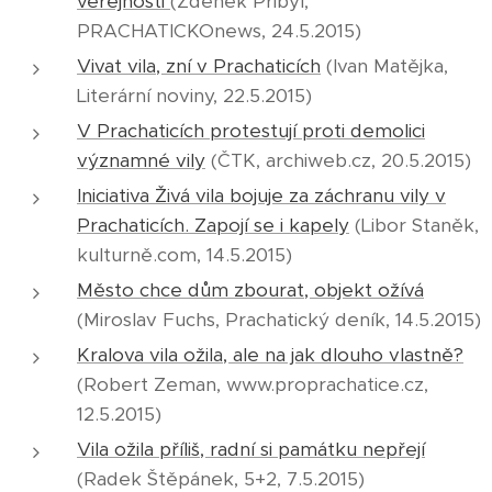
veřejnosti
(Zdeněk Přibyl,
PRACHATICKOnews, 24.5.2015)
Vivat vila, zní v Prachaticích
(Ivan Matějka,
Literární noviny, 22.5.2015)
V Prachaticích protestují proti demolici
významné vily
(ČTK, archiweb.cz, 20.5.2015)
Iniciativa Živá vila bojuje za záchranu vily v
Prachaticích. Zapojí se i kapely
(Libor Staněk,
kulturně.com, 14.5.2015)
Město chce dům zbourat, objekt ožívá
(Miroslav Fuchs, Prachatický deník, 14.5.2015)
Kralova vila ožila, ale na jak dlouho vlastně?
(Robert Zeman, www.proprachatice.cz,
12.5.2015)
Vila ožila příliš, radní si památku nepřejí
(Radek Štěpánek, 5+2, 7.5.2015)