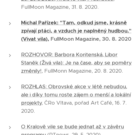
FullMoon Magazine, 31. 8. 2020.
Michal Pařízek: "Tam, odkud jsme, krásně
zpívají ptáci, a vzduch je naplněný hudbou."
(Vivat vila),
FullMoon Magazine, 30. 8. 2020
ROZHOVOR: Barbora Koritenská, Libor
Staněk (Živá vila): Je na čase, aby se poměry
změnily!
, FullMonn Magazine, 20. 8. 2020.
ROZHLAS: Obrovské akce v létě nebudou,
ale i díky tomu roste zájem o menší a lokální
projekty
, ČRo Vltava, pořad Art Café, 16. 7.
2020.
O Kralově vile se bude jednat až v závěru
programu
(PTnews, 29. 5. 2020)