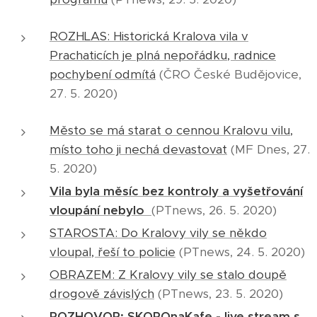
ROZHLAS: Historická Kralova vila v
Prachaticích je plná nepořádku, radnice
pochybení odmítá
(ČRO České Budějovice,
27. 5. 2020)
Město se má starat o cennou Kralovu vilu,
místo toho ji nechá devastovat
(MF Dnes, 27.
5. 2020)
Vila byla měsíc bez kontroly a vyšetřování
vloupání nebylo
(PTnews, 26. 5. 2020)
STAROSTA: Do Kralovy vily se někdo
vloupal, řeší to policie
(PTnews, 24. 5. 2020)
OBRAZEM: Z Kralovy vily se stalo doupě
drogově závislých
(PTnews, 23. 5. 2020)
ROZHOVOR: SKOROnaKafe - live stream s