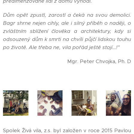
předimenzované lidi z domu vyhodí.
Dům opět zpustl, zarostl a čeká na svou demolici.
Bagr shrne nejen cihly, ale i silný příběh o naději, o
zvláštním sblížení člověka a architektury, kdy si
odsouzený dům k smrti na chvíli půjčí lidskou touhu
po životě.
Ale třeba ne, vila pořád ještě stojí...!
"
Mgr. Peter Chvojka, Ph. D
Spolek Živá vila, z.s. byl založen v roce 2015 Pavlou