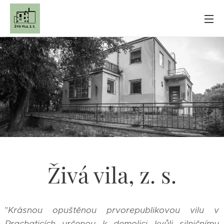
Živá vila, z. s.
"
Krásnou opuštěnou prvorepublikovou vilu v
Prachaticích určenou k demolici kvůli silničnímu