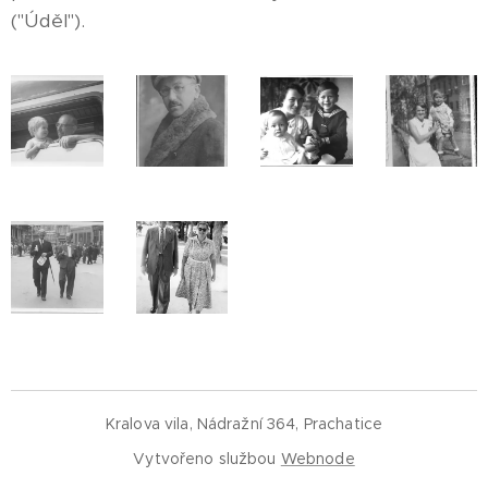
("Úděl").
Kralova vila, Nádražní 364, Prachatice
Vytvořeno službou
Webnode