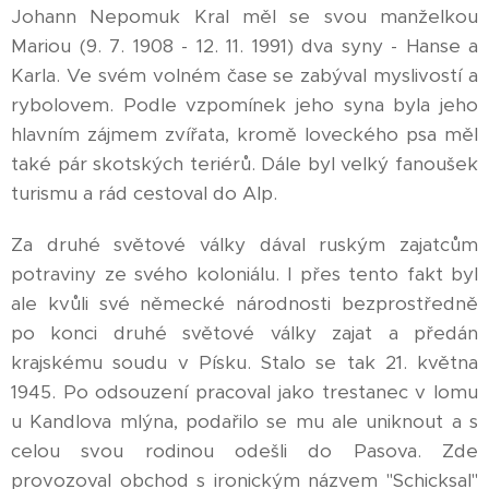
Johann Nepomuk Kral měl se svou manželkou
Mariou (9. 7. 1908 - 12. 11. 1991) dva syny - Hanse a
Karla. Ve svém volném čase se zabýval myslivostí a
rybolovem. Podle vzpomínek jeho syna byla jeho
hlavním zájmem zvířata, kromě loveckého psa měl
také pár skotských teriérů. Dále byl velký fanoušek
turismu a rád cestoval do Alp.
Za druhé světové války dával ruským zajatcům
potraviny ze svého koloniálu. I přes tento fakt byl
ale kvůli své německé národnosti bezprostředně
po konci druhé světové války zajat a předán
krajskému soudu v Písku. Stalo se tak 21. května
1945. Po odsouzení pracoval jako trestanec v lomu
u Kandlova mlýna, podařilo se mu ale uniknout a s
celou svou rodinou odešli do Pasova. Zde
provozoval obchod s ironickým názvem "Schicksal"