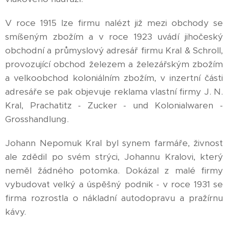
V roce 1915 lze firmu nalézt již mezi obchody se
smíšeným zbožím a v roce 1923 uvádí jihočeský
obchodní a průmyslový adresář firmu Kral & Schroll,
provozující obchod železem a železářským zbožím
a velkoobchod koloniálním zbožím, v inzertní části
adresáře se pak objevuje reklama vlastní firmy J. N.
Kral, Prachatitz - Zucker - und Kolonialwaren -
Grosshandlung.
Johann Nepomuk Kral byl synem farmáře, živnost
ale zdědil po svém strýci, Johannu Kralovi, který
neměl žádného potomka. Dokázal z malé firmy
vybudovat velký a úspěšný podnik - v roce 1931 se
firma rozrostla o nákladní autodopravu a pražírnu
kávy.