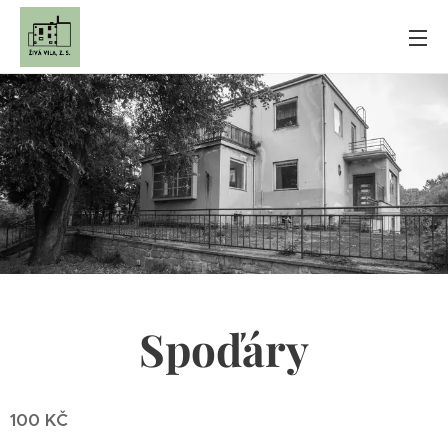
Spoďáry
100 KČ