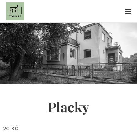
Placky
20 KČ