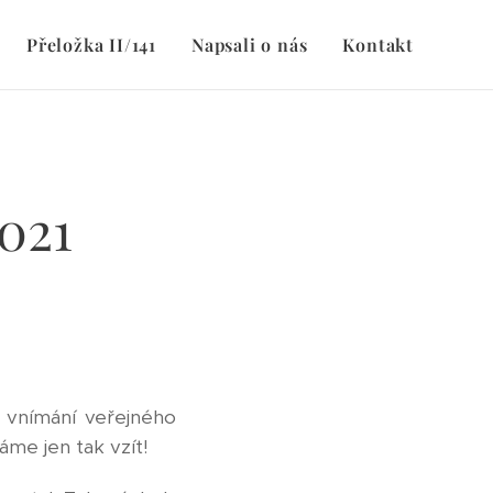
Přeložka II/141
Napsali o nás
Kontakt
2021
 vnímání veřejného
áme jen tak vzít!