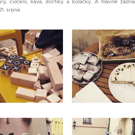
ry, cvičení, káva, dortíky a koláčky. A hlavně žádn
1. srpna.