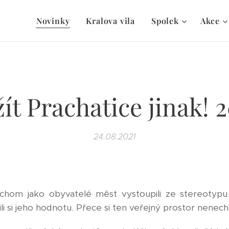
Novinky
Kralova vila
Spolek
Akce
ít Prachatice jinak! 
24.08.2021
ychom jako obyvatelé měst vystoupili ze stereotypu
i si jeho hodnotu. Přece si ten veřejný prostor nenech