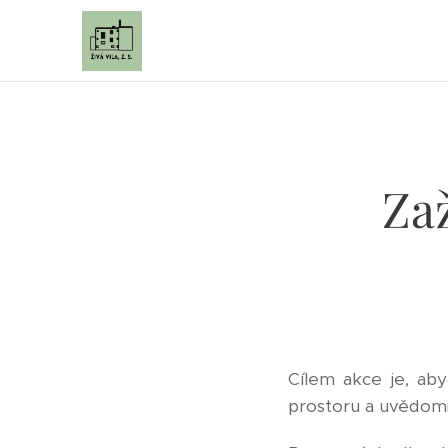
Zaž
Cílem akce je, ab
prostoru a uvědomil