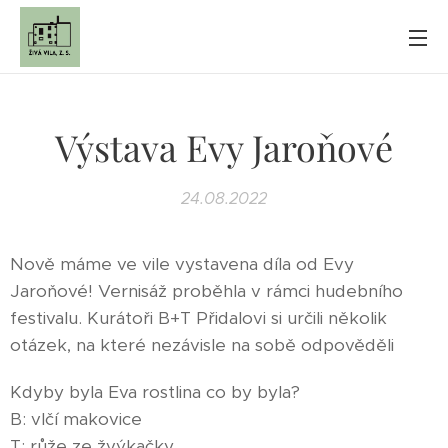
Výstava Evy Jaroňové
24.08.2022
Nově máme ve vile vystavena díla od Evy
Jaroňové! Vernisáž proběhla v rámci hudebního
festivalu. Kurátoři B+T Přidalovi si určili několik
otázek, na které nezávisle na sobě odpověděli
Kdyby byla Eva rostlina co by byla?
B: vlčí makovice
T: růže ze žvýkačky