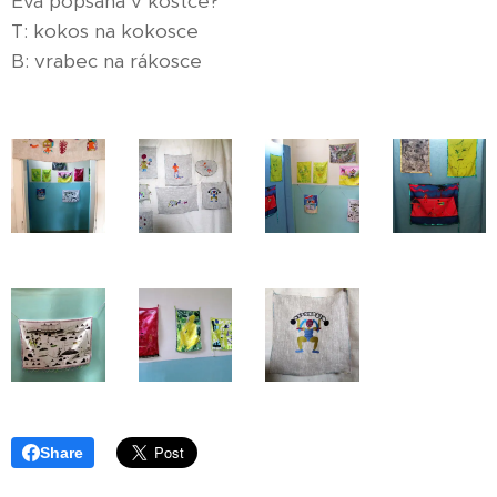
Eva popsaná v kostce?
T: kokos na kokosce
B: vrabec na rákosce
Share