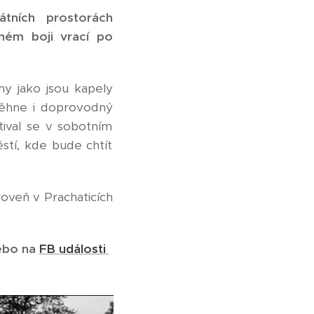
átních prostorách
rném boji vrací po
ny jako jsou kapely
oběhne i doprovodný
tival se v sobotním
tí, kde bude chtít
roveň v Prachaticích
bo na
FB události