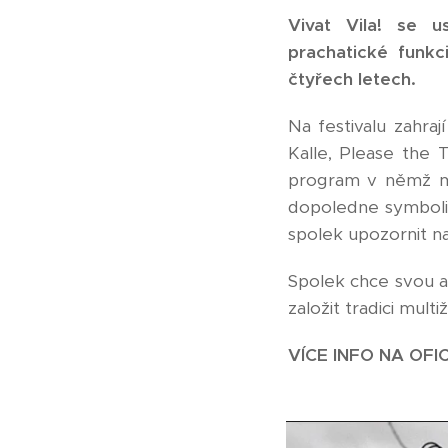
Vivat Vila! se u
prachatické funkc
čtyřech letech.
Na festivalu zahra
Kalle, Please the 
program v němž mim
dopoledne symboli
spolek upozornit na
Spolek chce svou ak
založit tradici mult
VÍCE INFO NA OF