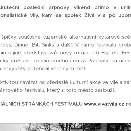
skuteční poslední srpnový víkend přímo v unik
ionalistické vily, kam se spolek Živá vila po úpo
jí špičky současné tuzemské alternativní kytarové scé
Trees, Dingo, B4, Sinks a další. V rámci festivalu pr
o jiné představí svůj nový román Jiří Hájíček. Fes
cky přesune do samotného centra Prachatic na náměs
 nevyužitý potenciál veřejných míst.
tivitou navázat na předešlé kulturní akce ve vile a zá
ižánrového festivalu, který si toto město zaslouží.
ICIÁLNÍCH STRÁNKÁCH FESTIVALU
www.vivatvila.cz
ne