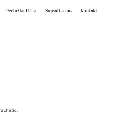
Přeložka II/141
Napsali o nás
Kontakt
rachatic.