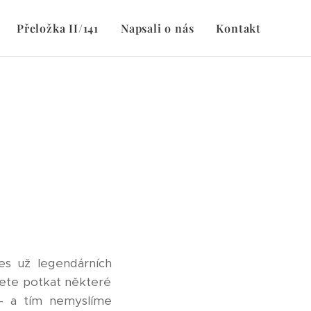
Přeložka II/141
Napsali o nás
Kontakt
es už legendárních
žete potkat některé
- a tím nemyslíme