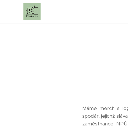
Máme merch s loge
spoďár, jejichž sl
zaměstnance NPÚ 