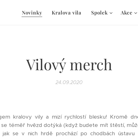
Novinky
Kralova vila
Spolek
Akce
Vilový merch
24.09.2020
m kralovy vily a mizí rychlostí blesku! Kromě dn
áva se téměř hvězd dotýká (když budete mít štěstí, mů
jak se v nich hrdě prochází po chodbách ústavu 