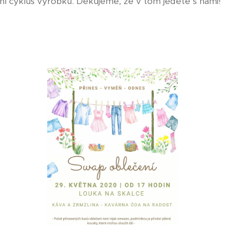
ní cyklus výrobků. Děkujeme, že v tom jedete s námi!