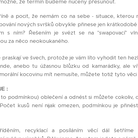
možné, že termín budeme nuceny přesunout.
říně a pocit, že nemám co na sebe - situace, ktero
ování nových svršků obvykle přinese jen krátkodobé 
m s ním? Řešením je svézt se na "swapovací" vln
nou za něco neokoukaného.
 praskají ve švech, protože je vám líto vyhodit ten he
rande, anebo tu úžasnou blůzku od kamarádky, ale ví
orální kocovinu mít nemusíte, můžete totiž tyto věci 
E :
í to podmínkou) oblečení a odnést si můžete cokoliv, c
Počet kusů není nijak omezen, podmínkou je přinés
íděním, recyklací a posíláním věcí dál šetříme 