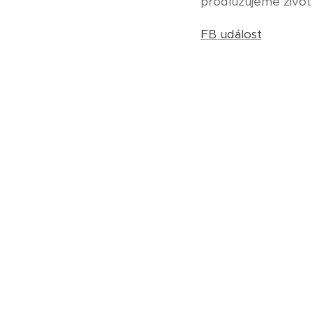
prodlužujeme život
FB událost