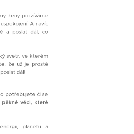
u my ženy prožíváme
uspokojení. A navíc
ě a poslat dál, co
zký svetr, ve kterém
te, že už je prostě
poslat dál!
o potřebujete či se
t
pěkné věci, které
energii, planetu a