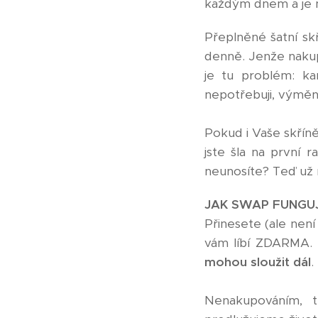
každým dnem a je 
Přeplněné šatní sk
denně. Jenže nakup
je tu problém: ka
nepotřebuji, výmě
Pokud i Vaše skříně
jste šla na první 
neunosíte? Teď už m
JAK SWAP FUNGUJ
Přinesete (ale nen
vám líbí ZDARMA. 
mohou sloužit dál
.
Nenakupováním, tř