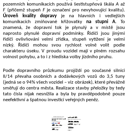
pozemních komunikacích používá šestistupňová škála
A
až
F
(přičemž
stupeň
F
je označení pro nevyhovující kvalitu).
Úroveň kvality dopravy
je na hlavních i vedlejších
komunikacích zmiňované křižovatky
na stupni A
. To
znamená, že dopravní tok je plynulý a v místě jsou
naprosto plynulé dopravní podmínky. Řidiči jsou jinými
řidiči ovlivňováni velmi zřídka, stupeň vytížení je velmi
nízký. Řidiči mohou svou rychlost volně volit podle
charakteru úseku. V proudu vozidel mají v plném rozsahu
volnost pohybu, a to i z hlediska volby jízdního pruhu.
Podle dopravního průzkumu projíždí po současné silnici
II/14 převaha osobních a dodávkových vozů do 3,5 tuny
(jedná se o 94% všech vozidel – viz obrázek), které převážně
směřují do centra města. Realizace stavby přeložky by tedy
tato čísla nijak nesnížila a byla by pravděpodobně pouze
neefektivní a špatnou investicí veřejných peněz.