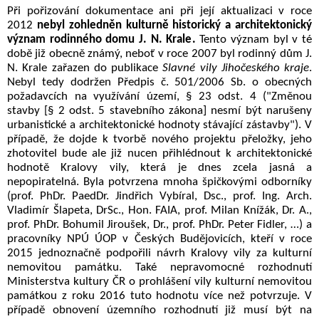
Při pořizování dokumentace ani při její aktualizaci v roce
2012
n
e
byl zohledněn kulturně historický a architektonický
význam rodinného domu J. N. Krale.
Tento význam byl v té
době již obecně známý, neboť v roce 2007 byl rodinný dům J.
N. Krale zařazen do publikace
Slavné vily Jihočeského kraje
.
Nebyl tedy dodržen Předpis č. 501/2006 Sb. o obecných
požadavcích na využívání území, § 23 odst. 4 ("Změnou
stavby [§ 2 odst. 5 stavebního zákona] nesmí být narušeny
urbanistické a architektonické hodnoty stávající zástavby"). V
případě, že dojde k tvorbě nového projektu přeložky, jeho
zhotovitel bude ale již nucen přihlédnout k architektonické
hodnotě Kralovy vily, která je dnes zcela jasná a
nepopiratelná. Byla potvrzena mnoha špičkovými odborníky
(prof. PhDr. PaedDr. Jindřich Vybíral, Dsc.
, prof. Ing. Arch.
Vladimír Šlapeta, DrSc., Hon. FAIA, p
rof. Milan Knížák, Dr. A.,
prof. PhDr. Bohumil Jiroušek, Dr., prof. PhDr. Peter Fidler, …) a
pracovníky NPÚ ÚOP v Českých Budějovicích, kteří
v roce
2015 jednoznačně podpořili návrh Kralovy vily za kulturní
nemovitou památku.
Také nepravomocné rozhodnutí
Ministerstva kultury ČR o prohlášení vily kulturní nemovitou
památkou z roku 2016 tuto hodnotu více než potvrzuje. V
případě obnovení územního rozhodnutí již musí být na