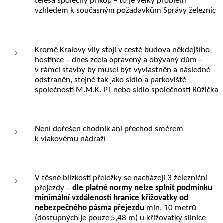
tělesa společný příkop – to je velký problém
vzhledem k současným požadavkům Správy železnic
Kromě Kralovy vily stojí v cestě budova někdejšího
hostince – dnes zcela opravený a obývaný dům –
v rámci stavby by musel být vyvlastněn a následně
odstraněn, stejně tak jako sídlo a parkoviště
společnosti M.M.K. PT nebo sídlo společnosti Růžička
Není dořešen chodník ani přechod směrem
k vlakovému nádraží
V těsné blízkosti přeložky se nacházejí 3 železniční
přejezdy –
dle platné normy nelze
splnit podmínku
minimální vzdálenosti hranice křižovatky od
nebezpečného pásma přejezdu
min. 10 metrů
(dostupných je pouze 5,48 m) u křižovatky silnice