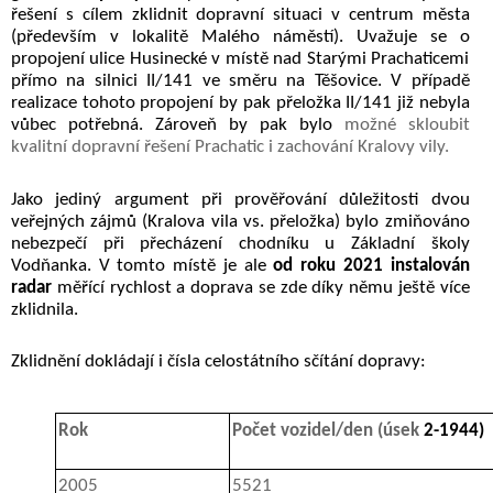
řešení s cílem zklidnit dopravní situaci v centrum města
(především v lokalitě Malého náměstí). Uvažuje se o
propojení ulice Husinecké v místě nad Starými Prachaticemi
přímo na silnici II/141 ve směru na Těšovice.
V případě
realizace tohoto propojení by pak přeložka II/141 již nebyla
vůbec potřebná. Zároveň by pak bylo
možné skloubit
kvalitní dopravní řešení Prachatic i zachování Kralovy vily.
Jako jediný argument při prověřování důležitosti dvou
veřejných zájmů (Kralova vila vs. přeložka) bylo zmiňováno
nebezpečí při přecházení chodníku u Základní školy
Vodňanka. V tomto místě je
ale
od roku 2021 instalován
radar
měřící rychlost a doprava se zde díky němu ještě více
zklidnila.
Zklidnění dokládají i čísla celostátního sčítání dopravy:
Rok
Počet vozidel/den (úsek
2-1944)
2005
5521