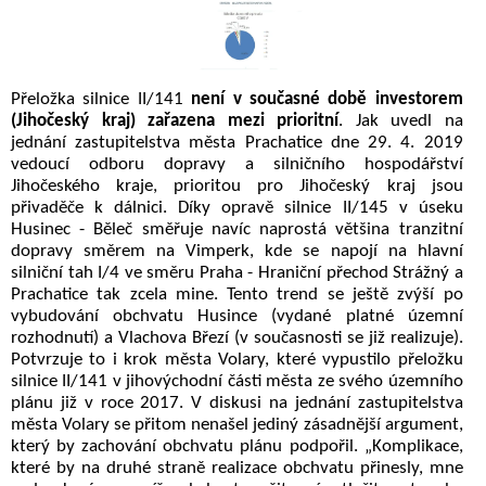
Přeložka silnice II/141
není v současné době investorem
(Jihočeský kraj) zařazena mezi prioritní
. J
ak uvedl na
jednání zastupitelstva města Prachatice dne 29. 4. 2019
vedoucí odboru dopravy a silničního hospodářství
Jihočeského kraje, prioritou pro Jihočeský kraj jsou
přivaděče k dálnici. Díky opravě silnice II/145 v úseku
Husinec - Běleč směřuje navíc naprostá většina tranzitní
dopravy směrem na Vimperk, kde se napojí na hlavní
silniční tah I/4 ve směru Praha - Hraniční přechod Strážný a
Prachatice tak zcela mine. Tento trend se ještě zvýší po
vybudování obchvatu Husince (vydané platné územní
rozhodnutí) a Vlachova Březí (v současnosti se již realizuje).
Potvrzuje to i krok města Volary, které vypustilo přeložku
silnice II/141 v jihovýchodní části města ze svého územního
plánu již v roce 2017. V diskusi na jednání zastupitelstva
města Volary se přitom nenašel jediný zásadnější argument,
který by zachování obchvatu plánu podpořil. „Komplikace,
které by na druhé straně realizace obchvatu přinesly, mne