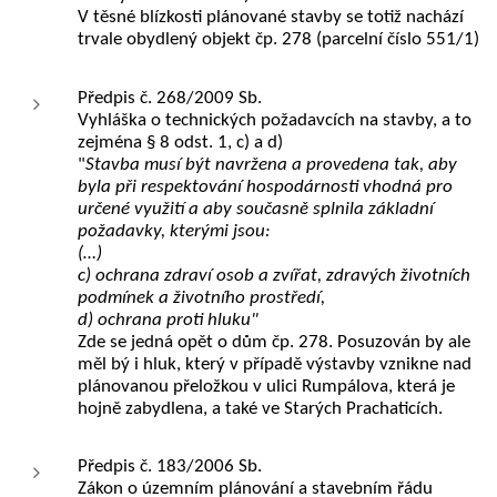
V
těsné blízkosti plánované stavby se totiž nachází
trvale obydlený objekt čp. 278 (parcelní číslo 551/1)
Předpis č. 268/2009 Sb.
Vyhláška o technických požadavcích na stavby, a to
zejména § 8 odst. 1, c) a d)
"
Stavba musí být navržena a provedena tak, aby
byla při respektování hospodárnosti vhodná pro
určené využití a aby současně splnila základní
požadavky, kterými jsou:
(…)
c) ochrana zdraví osob a zvířat, zdravých životních
podmínek a životního prostředí,
d) ochrana proti hluku"
Zde se jedná opět o dům čp. 278. Posuzován by ale
měl bý i hluk, který v případě výstavby vznikne nad
plánovanou přeložkou v ulici Rumpálova, která je
hojně zabydlena, a také ve Starých Prachaticích.
Předpis č. 183/2006 Sb.
Zákon o územním plánování a stavebním řádu