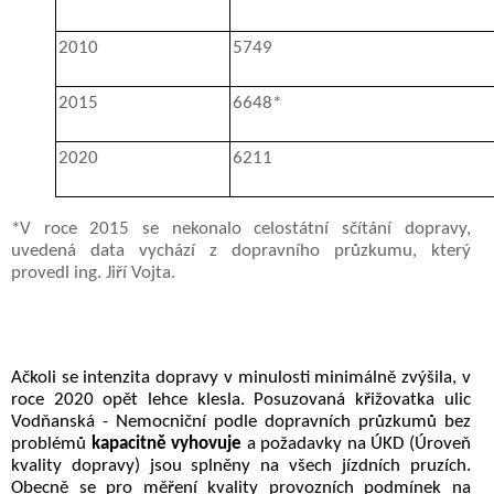
2010
5749
2015
6648*
2020
6211
*V roce 2015 se nekonalo celostátní sčítání dopravy,
uvedená data vychází z dopravního průzkumu, který
provedl ing. Jiří Vojta.
Ačkoli se intenzita dopravy v minulosti minimálně zvýšila, v
roce 2020 opět lehce klesla. Posuzovaná křižovatka ulic
Vodňanská - Nemocniční podle dopravních průzkumů bez
problémů
kapacitně vyhovuje
a požadavky na ÚKD (Úroveň
kvality dopravy) jsou splněny na všech jízdních pruzích.
Obecně se pro měření kvality provozních podmínek na