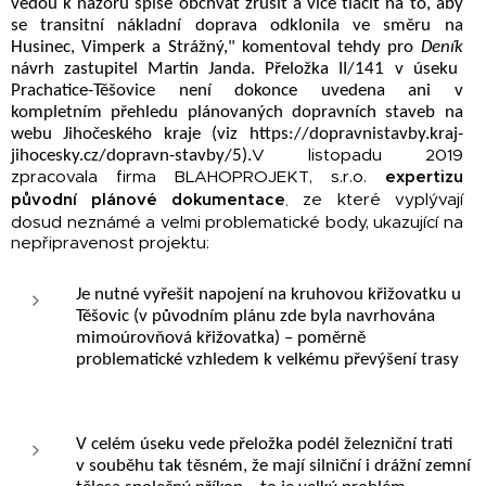
vedou k názoru spíše obchvat zrušit a více tlačit na to, aby
se transitní nákladní doprava odklonila ve směru na
Husinec, Vimperk a Strážný," komentoval tehdy pro
Deník
návrh zastupitel Martin Janda. Přeložka II/141 v úseku
Prachatice-Těšovice není dokonce uvedena ani v
kompletním přehledu plánovaných dopravních staveb na
webu Jihočeského kraje (viz https://dopravnistavby.kraj-
V listopadu 2019
jihocesky.cz/dopravn-stavby/5).
zpracovala firma BLAHOPROJEKT, s.r.o.
expertizu
ze které vyplývají
původní plánové dokumentace
,
dosud neznámé a velmi problematické body, ukazující na
nepřipravenost projektu:
Je nutné vyřešit napojení na kruhovou křižovatku u
Těšovic (v původním plánu zde byla navrhována
mimoúrovňová křižovatka) – poměrně
problematické vzhledem k velkému převýšení trasy
V celém úseku vede přeložka podél železniční trati
v souběhu tak těsném, že mají silniční i drážní zemní