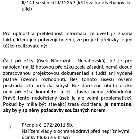
II/141 se silnici III/12259 (křižovatka v Nebahovské
ulici)
Pro úplnost a přehlednost informací lze uvést již známá
fakta, která jen potvrzují tvrzení, že projekt přeložky je jen
těžko realizovatelný:
Č
ást přeložky (úsek Nádražní - Nebahovská), jež je pro
napojení na již hotovou přeložku zcela zásadní,
nemá dosud
zpracovanou
projektovou dokumentaci a tudíž ani vydané
platné územní rozhodnutí. Bez tohoto úseku ovšem
postrádá celá přeložka smysl. Bez dořešení tohoto úseku
není přeložka kompletní a její stavba nemá zdůvodnění.
Právě tento nedořešený úsek je ale velmi problematický.
Pokud by měla být stávající trasa dodržena,
je nemožné,
aby byly splněny požadavky současných norem
:
Předpis č. 272/2011 Sb.
Nařízení vlády o ochraně zdraví před nepříznivými
účinky hluku a vibrací)