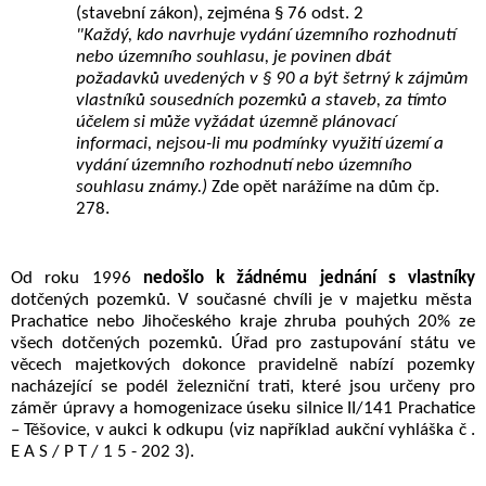
(stavební zákon), zejména § 76 odst. 2
"Každý, kdo navrhuje vydání územního rozhodnutí
nebo územního souhlasu, je povinen dbát
požadavků uvedených v § 90 a být šetrný k zájmům
vlastníků sousedních pozemků a staveb, za tímto
účelem si může vyžádat územně plánovací
informaci, nejsou-li mu podmínky využití území a
vydání územního rozhodnutí nebo územního
souhlasu známy.)
Zde opět narážíme na dům čp.
278.
Od roku 1996
nedošlo k žádnému jednání s vlastníky
dotčených pozemků. V současné chvíli je v majetku města
Prachatice nebo Jihočeského kraje zhruba pouhých 20% ze
všech dotčených pozemků.
Ú
řad pro zastupování státu ve
věcech majetkových dokonce pravidelně nabízí pozemky
nacházející se podél železniční trati, které jsou určeny pro
záměr úpravy a homogenizace úseku silnice II/141 Prachatice
– Těšovice, v aukci k odkupu (viz například aukční vyhláška č .
E A S / P T / 1 5 - 202 3).