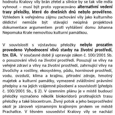
hodno
tu Kralovy vily brán zřetel a silnice by se tak vile měla
vyhnout – musí být proto vypracováno
alternativní vedení
trasy přeložky, které d
o dnešních dnů nebylo prověřeno
.
Vzhledem k veřejnému zájmu zachování vily jako kulturního
dědictví nemůže být s
távající neúplná projektová
dokumentace argumentem proti vyhlášení domu Johanna
Nepomuka Krale nemovitou kulturní památkou.
V souvislosti s výstavbou přeložky
nebylo prozatím
provedeno Vyhodnocení vlivů stavby na životní prostředí,
tzv. EIA.
V současné době ji upravuje zákon č. 100/2001 Sb.
o posuzování vlivů na životní prostředí. Posuzují se vlivy na
veřejné zdraví a vlivy na životní prostředí, zahrnující vlivy na
živočichy a rostliny, ekosystémy, půdu, horninové prostředí,
vodu, ovzduší, klima a krajinu, přírodní zdroje, hmotný
majetek a kulturní památky, vymezené zvláštními právními
předpisy a na jejich vzájemné působení a souvislosti (předpis
č. 100/2001 Sb., § 2). V územním plánu je v místě budoucí
přeložky vyznačeno několik biokoridorů protínajících trasu
přeložky a také biocentrum. Živný potok a jeho bezprostřední
okolí
je zároveň významným krajinným prvkem ve městě
Prachatice.
V těsném sousedství Kralovy vily se nachází