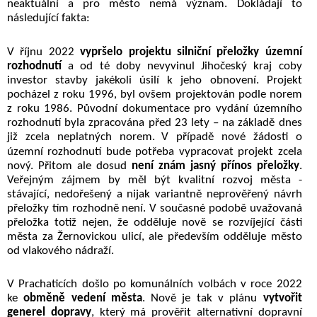
neaktuální a pro město nemá význam. Dokládají to
následující fakta:
V říjnu 2022
vypršelo projektu silniční přeložky územní
rozhodnutí
a od té doby nevyvinul Jihočeský kraj coby
investor stavby jakékoli úsilí k jeho obnovení. Projekt
pocházel z roku 1996, byl ovšem projektován podle norem
z roku 1986. Původní dokumentace pro vydání územního
rozhodnutí byla zpracována před 23 lety – na základě dnes
již zcela neplatných norem.
V případě nové žádosti o
územní rozhodnutí bude potřeba vypracovat projekt zcela
nový. Přitom ale dosud
není znám jasný přínos přeložky
.
Veřejným zájmem by měl být kvalitní rozvoj města -
stávající, nedořešený a nijak variantně neprověřený návrh
přeložky tím rozhodně není. V současné podobě uvažovaná
přeložka totiž nejen, že odděluje nově se rozvíjející části
města za Žernovickou ulicí, ale především odděluje město
od vlakového nádraží.
V Prachaticích došlo po komunálních volbách v roce 2022
ke
obměně vedení města
. Nově je tak v plánu
vytvořit
generel dopravy
, který má prověřit alternativní dopravní