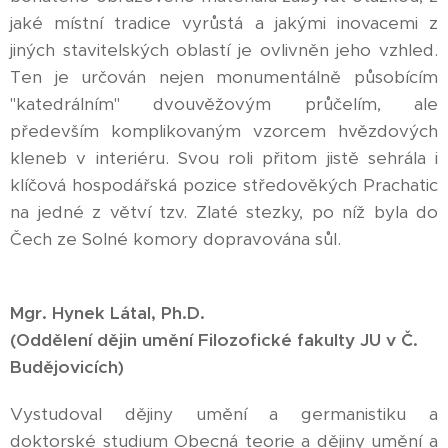
jaké místní tradice vyrůstá a jakými inovacemi z
jiných stavitelských oblastí je ovlivněn jeho vzhled.
Ten je určován nejen monumentálně působícím
"katedrálním" dvouvěžovým průčelím, ale
především komplikovaným vzorcem hvězdových
kleneb v interiéru. Svou roli přitom jistě sehrála i
klíčová hospodářská pozice středověkých Prachatic
na jedné z větví tzv. Zlaté stezky, po níž byla do
Čech ze Solné komory dopravována sůl.
Mgr. Hynek Látal, Ph.D.
(Oddělení dějin umění Filozofické fakulty JU v Č.
Budějovicích)
Vystudoval dějiny umění a germanistiku a
doktorské studium Obecná teorie a dějiny umění a