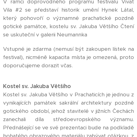
V rámci doprovodného programu festivalu Vivat
Vila #2 se představí historik umění Hynek Látal,
který pohovoří o významné prachatické pozdně
gotické památce, kostelu sv. Jakuba Většího Čtení
se uskuteční v galerii Neumannka
Vstupné je zdarma (nemusí být zakoupen lístek na
festival), nicméně kapacita místa je omezená, proto
doporučujeme dorazit včas.
Kostel sv. Jakuba Většího
Kostel sv. Jakuba Většího v Prachaticích je jednou z
vynikajících památek sakrální architektury pozdně
gotického období, jehož stavitelé v jižních Čechách
zanechali díla středoevropského významu.
Přednášející se ve své prezentaci bude na podkladě
bohatého obrazového materiálu zabývat otázkou, z