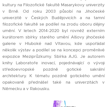
kultury na Filozofické fakultě Masarykovy univerzity
v Brně. Od roku 2003 působí na Jihočeské
univerzitě v Českých Budějovicích a na tamní
filozofické fakultě se podílel na zrodu oboru dějiny
umění. V letech 2014-2020 byl rovněž externím
kurátorem sbírky starého umění Alšovy jihočeské
galerie v Hluboké nad Vltavou, kde uspořádal
několik výstav a podílel se na koncepci proměnlivé
expozice Meziprůzkumy. Sbírka AJG. Je autorem
knihy Laboratoře inovací, pojednávající o vývoji
středoevropské pozdně gotické sakrální
architektury. K tématu pozdně gotického umění
opakovaně přednášel také na univerzitách v
Německu a v Rakousku.