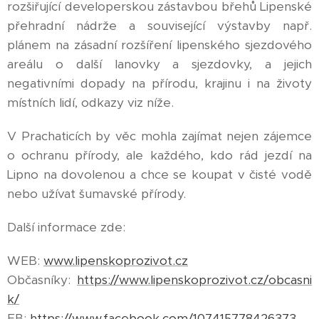
rozšiřující developerskou zástavbou břehů Lipenské
přehradní nádrže a související výstavby např.
plánem na zásadní rozšíření lipenského sjezdového
areálu o další lanovky a sjezdovky, a jejich
negativními dopady na přírodu, krajinu i na životy
místních lidí, odkazy viz níže.
V Prachaticích by věc mohla zajímat nejen zájemce
o ochranu přírody, ale každého, kdo rád jezdí na
Lipno na dovolenou a chce se koupat v čisté vodě
nebo užívat šumavské přírody.
Další informace zde:
WEB:
www.lipenskoprozivot.cz
Občasníky:
https://www.lipenskoprozivot.cz/obcasni
k/
FB:
https://www.facebook.com/107415778426373