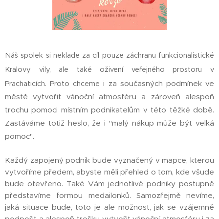
Náš spolek si neklade za cíl pouze záchranu funkcionalistické
Kralovy vily, ale také oživení veřejného prostoru v
za současných podmínek ve
Prachaticích. Proto chceme i
městě vytvořit vánoční atmosféru a zároveň alespoň
trochu pomoci místním podnikatelům v této těžké době.
Zastáváme totiž heslo, že i "malý nákup může být velká
pomoc".
Každý zapojený podnik bude vyznačený v mapce, kterou
vytvoříme předem, abyste měli přehled o tom, kde všude
bude otevřeno. Také Vám jednotlivé podniky postupně
představíme formou medailonků. Samozřejmě nevíme,
jaká situace bude, toto je ale možnost, jak se vzájemně
podpořit a alespoň trošku vytvořit vánoční atmosféru i za