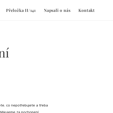
Přeložka II/141
Napsali o nás
Kontakt
ní
ete, co nepotřebujete a třeba
 děkujeme za pochopení.