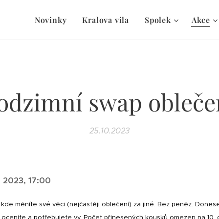
Novinky
Kralova vila
Spolek
Akce
odzimní swap obleče
25.10.2023
 2023, 17:00
 kde měníte své věci (nejčastěji oblečení) za jiné. Bez peněz. Dones
 oceníte a potřebujete vy. Počet přinesených kousků omezen na 10,