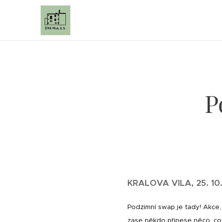
P
KRALOVA VILA, 25. 10.
Podzimní swap je tady!
Akce,
zase někdo přinese něco, co