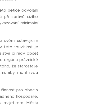
éto petice odvolání
 při správě cizího
kazování minimální
na svém ustavujícím
této souvislosti je
elstva či rady obce)
ho orgánu právnické
toho, že starosta je
tmi, aby mohl svou
činnost pro obec s
 řádného hospodáře.
s majetkem Města