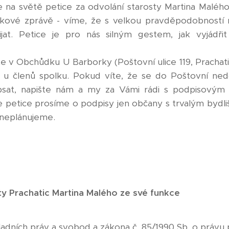
 na světě petice za odvolání starosty Martina Malého
tiskové zprávě - víme, že s velkou pravděpodobnost
řijat. Petice je pro nás silným gestem, jak vyjádři
 v Obchůdku U Barborky (Poštovní ulice 119, Prachat
o u členů spolku. Pokud víte, že se do Poštovní nedo
psat, napište nám a my za Vámi rádi s podpisovým
petice prosíme o podpisy jen občany s trvalým bydliš
 neplánujeme.
ty Prachatic Martina Malého ze své funkce
základních práv a svobod a zákona č. 85/1990 Sb. o právu