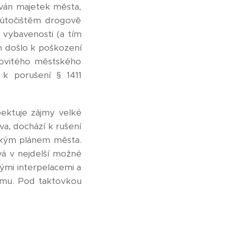
dován majetek města,
útočištěm drogově
 vybavenosti (a tím
m došlo k poškození
movitého městského
 k porušení § 1411
pektuje zájmy velké
a, dochází k rušení
ickým plánem města.
vá v nejdelší možné
ými interpelacemi a
amu. Pod taktovkou