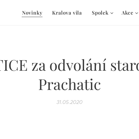
Novinky
Kralova vila
Spolek
Akce
ICE za odvolání star
Prachatic
31.05.2020