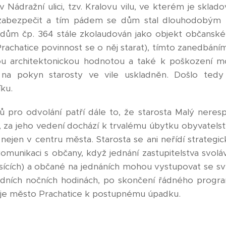
v Nádražní ulici, tzv. Kralovu vilu, ve kterém je skla
zabezpečit a tím pádem se dům stal dlouhodobým 
je dům čp. 364 stále zkolaudován jako objekt občanské
chatice povinnost se o něj starat), tímto zanedbání
ou architektonickou hodnotou a také k poškození 
 na pokyn starosty ve vile uskladněn. Došlo tedy
ku.
pro odvolání patří dále to, že starosta Malý neres
, za jeho vedení dochází k trvalému úbytku obyvatelstv
 nejen v centru města. Starosta se ani neřídí strateg
munikaci s občany, když jednání zastupitelstva svolá
sících) a občané na jednáních mohou vystupovat se sv
dních nočních hodinách, po skončení řádného progr
ěje město Prachatice k postupnému úpadku.