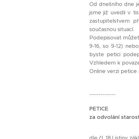
Od dnešního dne je
jsme již uvedli v 
zastupitelstvem p
současnou situací.
Podepisovat můžete
9-16, so 9-12) neb
byste petici pode
Vzhledem k povaze 
Online verzi petice
--------------
PETICE
za odvolání staros
dle čl. 18 Listiny 