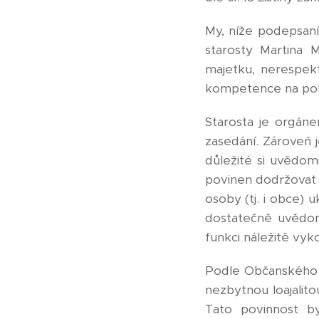
My, níže podepsaní
starosty Martina 
majetku, nerespek
kompetence na poli
Starosta je orgáne
zasedání. Zároveň 
důležité si uvědomi
povinen dodržovat 
osoby (tj. i obce) 
dostatečně uvědom
funkci náležitě vyk
Podle Občanského 
nezbytnou loajalit
Tato povinnost 