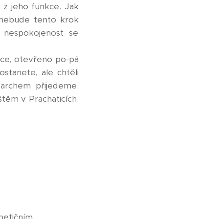
 z jeho funkce. Jak
í nebude tento krok
t nespokojenost se
ice, otevřeno po-pá
stanete, ale chtěli
 archem přijedeme.
těm v Prachaticích.
 petičním