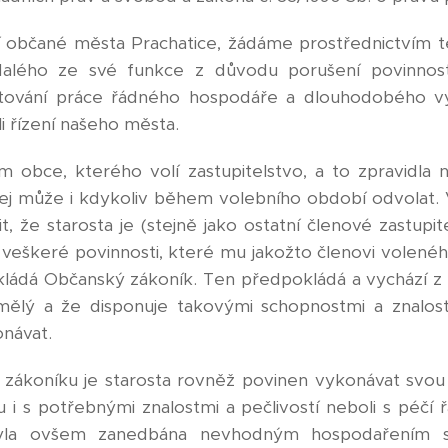
 občané města Prachatice, žádáme prostřednictvím t
Malého ze své funkce z důvodu porušení povinnosti
tování práce řádného hospodáře a dlouhodobého vy
 řízení našeho města.
m obce, kterého volí zastupitelstvo, a to zpravidla 
jej může i kdykoliv během volebního období odvolat. V 
t, že starosta je (stejně jako ostatní členové zastupit
veškeré povinnosti, které mu jakožto členovi volené
ukládá Občanský zákoník. Ten předpokládá a vychází z 
ělý a že disponuje takovými schopnostmi a znalos
onávat.
zákoníku je starosta rovněž povinen vykonávat svou 
ou i s potřebnými znalostmi a pečlivostí neboli s péčí
byla ovšem zanedbána nevhodným hospodařením 