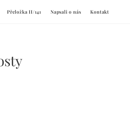
Přeložka II/141
Napsali o nás
Kontakt
osty