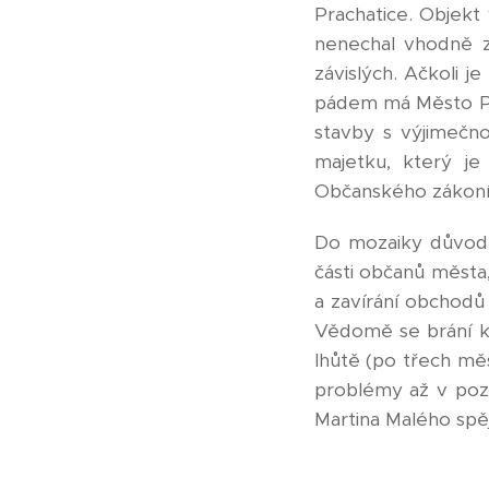
Prachatice. Objekt 
nenechal vhodně 
závislých. Ačkoli 
pádem má Město Pra
stavby s výjimečn
majetku, který je
Občanského zákoní
Do mozaiky důvodů 
části občanů města
a zavírání obchodů
Vědomě se brání ko
lhůtě (po třech mě
problémy až v poz
Martina Malého sp