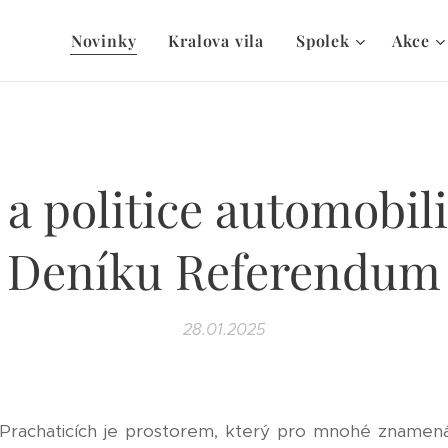
Novinky
Kralova vila
Spolek
Akce
e a politice automobil
Deníku Referendum
28.01.2025
ch Prachaticích je prostorem, který pro mnohé znamen