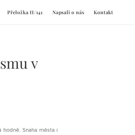
Přeložka II/141
Napsali o nás
Kontakt
ismu v
á hodně. Snaha města i