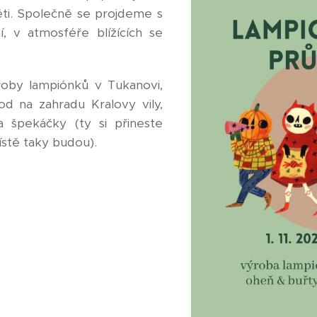
ěti. Společně se projdeme s
, v atmosféře blížících se
oby lampiónků v Tukanovi,
od na zahradu Kralovy vily,
 špekáčky (ty si přineste
místě taky budou).