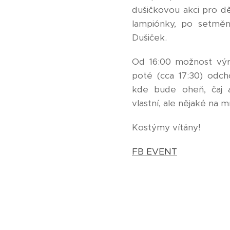
dušičkovou akci pro d
lampiónky, po setmění
Dušiček.
Od 16:00 možnost výr
poté (cca 17:30) odch
kde bude oheň, čaj a
vlastní, ale nějaké na 
Kostýmy vítány!
FB EVENT