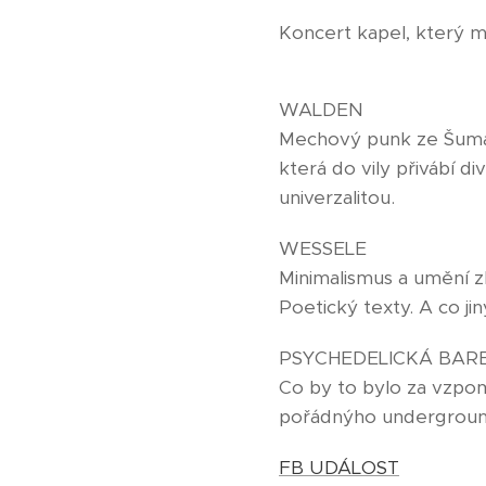
Koncert kapel, který mě
WALDEN
Mechový punk ze Šuma
která do vily přivábí di
univerzalitou.
WESSELE
Minimalismus a umění zk
Poetický texty. A co ji
PSYCHEDELICKÁ BAR
Co by to bylo za vzpom
pořádnýho undergrou
FB UDÁLOST