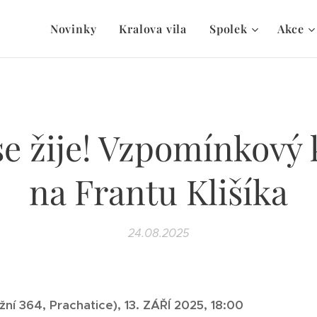
Novinky
Kralova vila
Spolek
Akce
se žije! Vzpomínkový 
na Frantu Klišíka
24.08.2025
í 364, Prachatice), 13. ZÁŘÍ 2025, 18:00