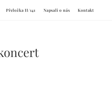
Přeložka II/141
Napsali o nás
Kontakt
koncert