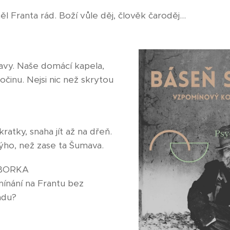
l Franta rád. Boží vůle děj, člověk čaroděj...
vy. Naše domácí kapela,
vočinu. Nejsi nic než skrytou
ratky, snaha jít až na dřeň.
nýho, než zase ta Šumava.
BORKA
ínání na Frantu bez
ndu?