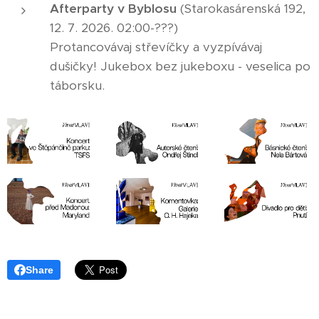
Afterparty v Byblosu
(Starokasárenská 192,
12. 7. 2026. 02:00-???)
Protancovávaj střevíčky a vyzpívávaj
dušičky! Jukebox bez jukeboxu - veselica po
táborsku.
Share