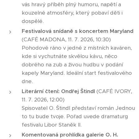
vás hravý příběh plný humoru, napětí a
kouzelné atmosféry, který pobaví děti i
dospělé.
Festivalová snídaně s koncertem Maryland
(CAFÉ MADONA, 11. 7. 2026, 10:30)
Pohodové ráno v jedné z místních kaváren,
kde si vychutnáte skvělou kávu, něco
dobrého na zub a živou hudbu v podání
kapely Maryland. Ideální start festivalového
dne.
Literární čtení:
Ondřej Štindl
(CAFÉ IVORY,
11. 7. 2026, 12:00)
Spisovatel O. Štindl představí román Jednou
to tu bude tvoje. Pořad uvede dramaturg
festivalu Libor Staněk II.
Komentovaná prohlídka galerie O. H.