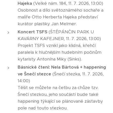
Hajeka
(Velké nám. 184, 11. 7. 2026, 13:00)
Osobnost a dílo světoznámého sochaře a
malíře Otto Herberta Hajeka představí
kurátor plastiky Jan Melmer.
Koncert TSFS
(ŠTĚPÁNČIN PARK U
KAVÁRNY KAFEJNER, 11. 7. 2026, 13:00)
Projekt TSFS vznikl jako klidná, křehčí
paralela k hlučnějším hudebním počinům
kytaristy Antonína Miky (Sinks).
Básnické čtení:
Nela Bártová + happening
ve Šnečí stezce
(Šnečí stezka, 11. 7. 2026,
14:00)
Těšit se můžete na četbu za chůze tzv.
Šnečí stezkou, jeho součástí bude také
happening týkající se plánované zástavby
pole nad touto stezkou.