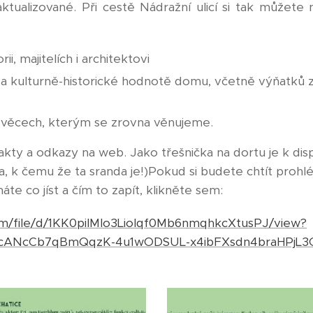
aktualizované. Při cestě Nádražní ulicí si tak můžete
ii, majitelích i architektovi
 a kulturně-historické hodnotě domu, včetně výňatků 
 věcech, kterým se zrovna věnujeme.
akty a odkazy na web. Jako třešnička na dortu je k dis
a, k čemu že ta sranda je!)Pokud si budete chtít proh
e co jíst a čím to zapít, klikněte sem:
com/file/d/1KK0piIMlo3LioIqf0Mb6nmqhkcXtusPJ/view?
UcANcCb7qBmQqzK-4u1wODSUL-x4ibFXsdn4braHPjL