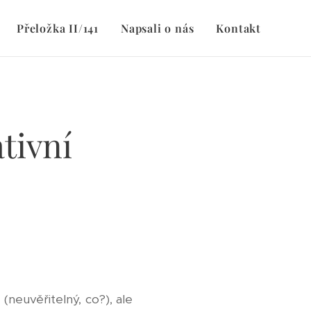
Přeložka II/141
Napsali o nás
Kontakt
tivní
(neuvěřitelný, co?), ale