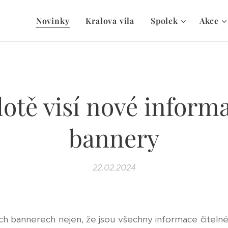
Novinky
Kralova vila
Spolek
Akce
lotě visí nové informa
bannery
22.02.2024
ch bannerech nejen, že jsou všechny informace čitelné 