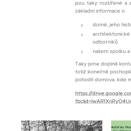
jsou taky rozšířené a 
základní informace o
domě, jeho histor
architektonické
odborníků
našem spolku a
Taky jsme doplnili kont
totiž konečně pochopil
pohodlí domova, kde mát
https://drive.google.
fbclid=IwAR1XnRyO4