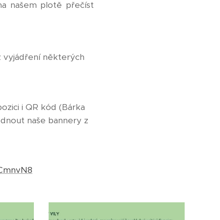
 na našem plotě přečíst
z vyjádření některých
pozici i QR kód (Bárka
lédnout naše bannery z
3CmnvN8