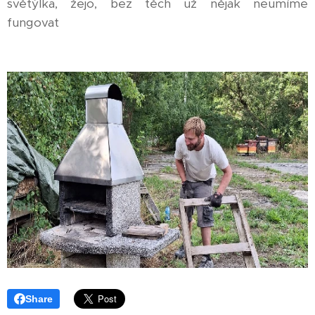
světýlka, žejo, bez těch už nějak neumíme
fungovat
Share