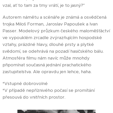
vzal, ať to tam za tmy vrátí, je to jasný?"
Autorem námětu a scénáře je známá a osvědčená
trojka Miloš Forman, Jaroslav Papoušek a Ivan
Passer. Modelový průzkum českého maloměšťáctví
ve vypouklém zrcadle zvýrazňujícím hospodské
vztahy, prázdné hlavy, dlouhé prsty a plytké
svědomí, se odehrává na pozadí hasičského bálu.
Atmosféra filmu nám navíc může mnohdy
připomínat současná jednání prachatického
zastupitelstva. Ale opravdu jen lehce, haha.
*Vstupné dobrovolné
*V případě nepříznivého počasí se promítání
přesouvá do vnitřních prostor.