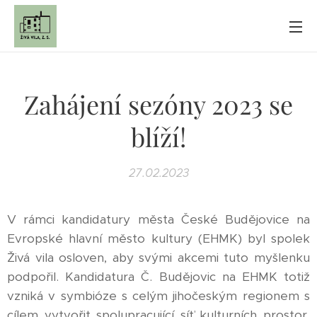
Zahájení sezóny 2023 se
blíží!
27.02.2023
V rámci kandidatury města České Budějovice na
Evropské hlavní město kultury (EHMK) byl spolek
Živá vila osloven, aby svými akcemi tuto myšlenku
podpořil. Kandidatura Č. Budějovic na EHMK totiž
vzniká v symbióze s celým jihočeským regionem s
cílem vytvořit spolupracující síť kulturních prostor,