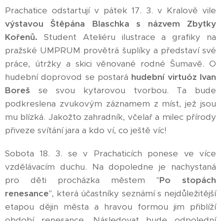
Prachatice odstartují v pátek 17. 3. v Kralově vile
výstavou Štěpána Blaschka
s názvem Zbytky
Kořenů.
Student Ateliéru ilustrace a grafiky na
pražské UMPRUM provětrá šuplíky a představí své
práce, útržky a skici věnované rodné Šumavě. O
hudební doprovod se postará
hudební virtuóz I
van
Boreš
se svou kytarovou tvorbou. Ta bude
podkreslena zvukovým záznamem z míst, jež jsou
mu blízká. Jakožto zahradník, včelař a milec přírody
přiveze svítání jara a kdo ví, co ještě víc!
Sobota 18. 3. se v Prachaticích ponese ve více
vzdělávacím duchu. Na dopoledne je nachystaná
pro děti procházka městem "
Po stopách
renesance
", která účastníky seznámí s nejdůležitější
etapou dějin města a hravou formou jim přiblíží
období renesance. Následovat bude odpolední