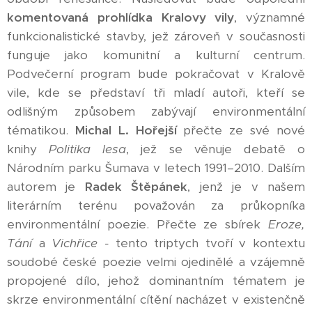
komentovaná prohlídka Kralovy vily
, významné
funkcionalistické stavby, jež zároveň v současnosti
funguje jako komunitní a kulturní centrum.
Podvečerní program bude pokračovat v Kralově
vile, kde se představí tři mladí autoři, kteří se
odlišným způsobem zabývají environmentální
tématikou.
Michal L. Hořejší
přečte ze své nové
knihy
Politika lesa
, jež se věnuje debatě o
Národním parku Šumava v letech 1991–2010. Dalším
autorem je
Radek Štěpánek
, jenž je v našem
literárním terénu považován za průkopníka
environmentální poezie. Přečte ze sbírek
Eroze,
Tání
a
Vichřice -
tento triptych tvoří v kontextu
soudobé české poezie velmi ojedinělé a vzájemně
propojené dílo, jehož dominantním tématem je
skrze environmentální cítění nacházet v existenčně