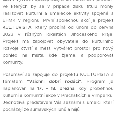
ve kterých by se v případě zisku titulu mohly
realizovat kulturní a umělecké aktivity spojené s
EHMK v regionu. První společnou akcí je projekt
KUL.TURISTA
, který probíhá od února do června
2023 v různých lokalitách Jihočeského kraje.
Projekt má zapojovat obyvatele do kulturního
rozvoje čtvrtí a měst, vytvářet prostor pro nový
pohled na místa, kde žijeme, a podporovat
komunity.
Pošumaví se zapojuje do projektu KUL.TURISTA s
tématem
"Všichni dobří rodáci"
. Program je
naplánován na
17. - 18. března
, kdy proběhnou
kulturní a komunitní akce v Prachaticích a Vimperku.
Jednotlivá představení Vás seznámí s umělci, kteří
pocházejí ze šumavských luhů a hájů.