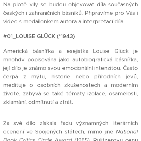
Na plotě vily se budou objevovat díla současných
českých i zahraničních básníků. Připravíme pro Vás i
video s medailonkem autora a interpretací díla.
#01_LOUISE GLÜCK (*1943)
Americká básnířka a esejistka Louise Glück je
mnohdy popisována jako autobiografická básnířka,
její dílo je známo svou emocionální intenzitou. Často
čerpá z mýtu, historie nebo přírodních jevů,
medituje o osobních zkušenostech a moderním
životě, zabývá se také tématy izolace, osamělosti,
zklamání, odmítnutí a ztrát.
Za své dílo získala řadu významných literárních
ocenění ve Spojených státech, mimo jiné
National
Book Critics Circle Award
(1985), Pulitzerovu cenu