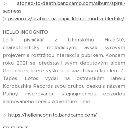
▷
stoned-to-death.bandcamp.com/album/spiral-
sadness
▷
psivino.cz/krabice-na-papir-klidne-modra-bledule/
HELLO INCOGNITO
Lo-fi písničkář z Uherského Hradiště,
charakteristický melodickým, avšak syrovým
projevem a roztržitou interakcí s publikem. Koncem
roku 2021 se představil svým debutovým albem
Greenhorn, které vyšlo pod kazetovým labelem Z-
Tapes. Letos vydal na ostravském labelu
Korobushka Records svou druhou desku s názvem
Puhoy, inspirovanou stejnojmennou epizodou
animovaného seriálu Adventure Time.
▷
https://helloincognito.bandcamp.com/