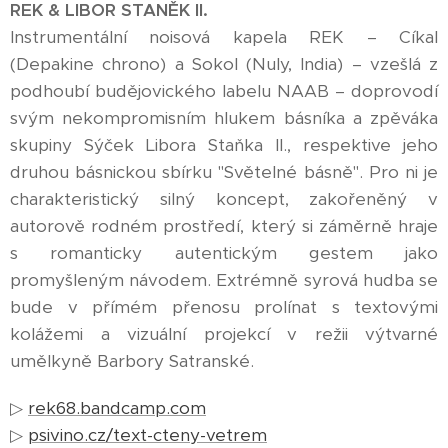
REK & LIBOR STANĚK II.
Instrumentální noisová kapela REK – Cíkal
(Depakine chrono) a Sokol (Nuly, India) – vzešlá z
podhoubí budějovického labelu NAAB – doprovodí
svým nekompromisním hlukem básníka a zpěváka
skupiny Sýček Libora Staňka II., respektive jeho
druhou básnickou sbírku "Světelné básně". Pro ni je
charakteristický silný koncept, zakořeněný v
autorově rodném prostředí, který si záměrně hraje
s romanticky autentickým gestem jako
promyšleným návodem. Extrémně syrová hudba se
bude v přímém přenosu prolínat s textovými
kolážemi a vizuální projekcí v režii výtvarné
umělkyně Barbory Satranské.
▷
rek68.bandcamp.com
▷
psivino.cz/text-cteny-vetrem