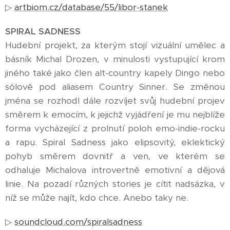
▷
artbiom.cz/database/55/libor-stanek
SPIRAL SADNESS
Hudební projekt, za kterým stojí vizuální umělec a
básník Michal Drozen, v minulosti vystupující krom
jiného také jako člen alt-country kapely Dingo nebo
sólově pod aliasem Country Sinner. Se změnou
jména se rozhodl dále rozvíjet svůj hudební projev
směrem k emocím, k jejichž vyjádření je mu nejblíže
forma vycházející z prolnutí poloh emo-indie-rocku
a rapu. Spiral Sadness jako elipsovitý, eklektický
pohyb směrem dovnitř a ven, ve kterém se
odhaluje Michalova introvertně emotivní a dějová
linie. Na pozadí různých stories je cítit nadsázka, v
níž se může najít, kdo chce. Anebo taky ne.
▷
soundcloud.com/spiralsadness