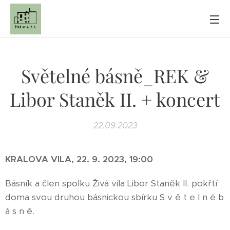
Světelné básně_REK &
Libor Staněk II. + koncert
22.09.2023
KRALOVA VILA, 22. 9. 2023, 19:00
Básník a člen spolku Živá vila Libor Staněk II. pokřtí
doma svou druhou básnickou sbírku S v ě t e l n é b
á s n ě.