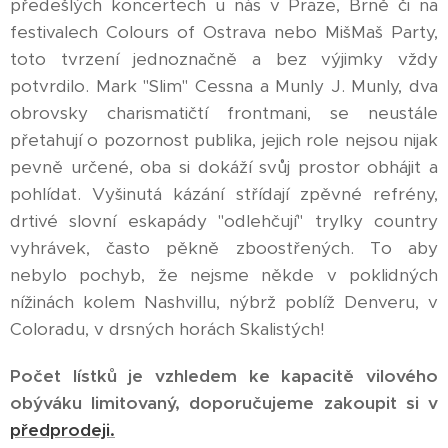
předešlých koncertech u nás v Praze, Brně či na
festivalech Colours of Ostrava nebo MišMaš Party,
toto tvrzení jednoznačně a bez výjimky vždy
potvrdilo. Mark "Slim" Cessna a Munly J. Munly, dva
obrovsky charismatičtí frontmani, se neustále
přetahují o pozornost publika, jejich role nejsou nijak
pevně určené, oba si dokáží svůj prostor obhájit a
pohlídat. Vyšinutá kázání střídají zpěvné refrény,
drtivé slovní eskapády "odlehčují" trylky country
vyhrávek, často pěkně zboostřených. To aby
nebylo pochyb, že nejsme někde v poklidných
nížinách kolem Nashvillu, nýbrž poblíž Denveru, v
Coloradu, v drsných horách Skalistých!
Počet lístků je vzhledem ke kapacitě vilového
obýváku limitovaný, doporučujeme zakoupit si v
předprodeji.