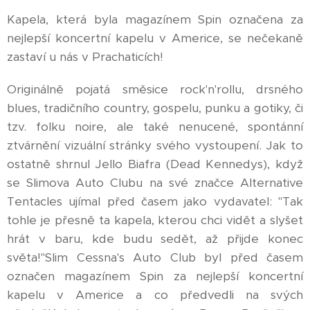
Kapela, která byla magazínem Spin označena za
nejlepší koncertní kapelu v Americe, se nečekaně
zastaví u nás v Prachaticích!
Originálně pojatá směsice rock'n'rollu, drsného
blues, tradičního country, gospelu, punku a gotiky, či
tzv. folku noire, ale také nenucené, spontánní
ztvárnění vizuální stránky svého vystoupení. Jak to
ostatně shrnul Jello Biafra (Dead Kennedys), když
se Slimova Auto Clubu na své značce Alternative
Tentacles ujímal před časem jako vydavatel: "Tak
tohle je přesně ta kapela, kterou chci vidět a slyšet
hrát v baru, kde budu sedět, až přijde konec
světa!"Slim Cessna's Auto Club byl před časem
označen magazínem Spin za nejlepší koncertní
kapelu v Americe a co předvedli na svých