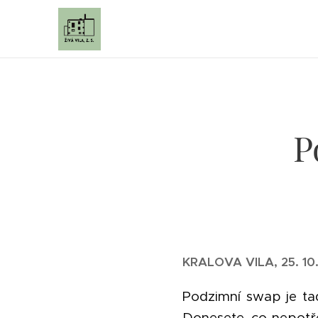
P
KRALOVA VILA, 25. 10.
Podzimní swap je t
Donesete, co nepotře