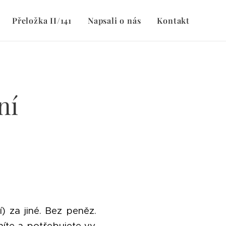
Přeložka II/141
Napsali o nás
Kontakt
ní
í) za jiné. Bez peněz.
íte a potřebujete vy.