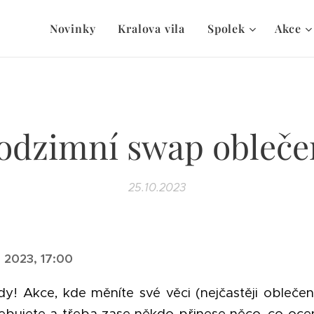
Novinky
Kralova vila
Spolek
Akce
odzimní swap obleče
25.10.2023
 2023, 17:00
ady!
Akce, kde měníte své věci (nejčastěji oblečen
bujete a třeba zase někdo přinese něco, co ocen