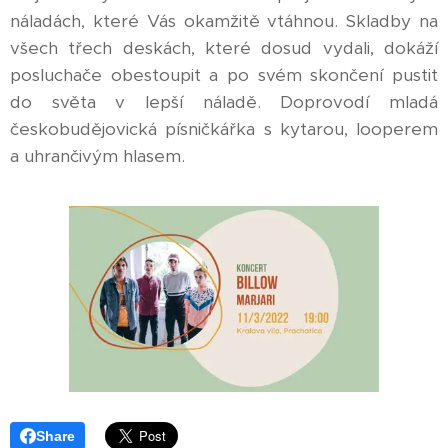
náladách, které Vás okamžitě vtáhnou. Skladby na
všech třech deskách, které dosud vydali, dokáží
posluchače obestoupit a po svém skončení pustit
do světa v lepší náladě. Doprovodí mladá
českobudějovická písničkářka s kytarou, looperem
a uhrančivým hlasem.
Share