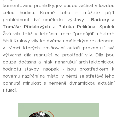
komentované prohlídky, jež budou začínat v každou
celou hodinu. Kromě toho si můžete přijít
prohlédnout dvě umělecké výstavy -
Barbory a
Tomáše Přidalových
a
Patrika Pelikána
. Spolek
Živá vila totiž v letošním roce "propůjčil" některé
části Kralovy vily ke dvěma uměleckým rezidencím,
v rámci kterých zmiňovaní autoři prezentují svá
výtvarná díla reagující na prostředí vily. Díla jsou
pouze dočasná a nijak nenarušují architektonickou
hodnotu stavby, naopak - jsou prostředkem k
novému nazírání na místo, v němž se střetává jeho
pohnutá minulost s neméně dynamickou aktuální
situací.