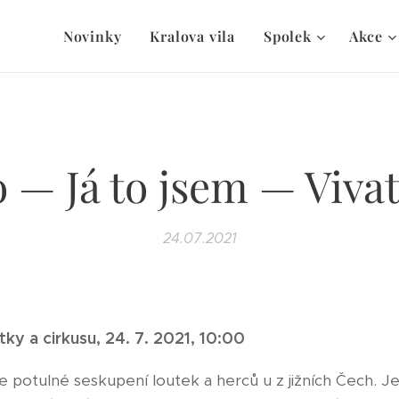
Novinky
Kralova vila
Spolek
Akce
 — Já to jsem — Vivat
24.07.2021
y a cirkusu, 24. 7. 2021, 10:00
je potulné seskupení loutek a herců u z jižních Čech. J