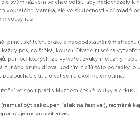
a, ale svým názvem se chce odlišit, aby nedocházelo k
ho vousatého Marčíka, ale ve skutečnosti vidí mladé be
těm vousy raší.-
, princi, skřítcích, draku a neopodstatněném strachu 
e každý pes, co štěká, kouše). Divadelní scéna vytvořen
rojů, pomocí kterých lze vytvářet zvuky meluzíny nebo
á z jiného druhu dřeva. Jedním z cílů této pohádky je u
 poslouchat, cítit a dívat se na okolí nejen očima.
uteční ve spolupráci s Muzeem české loutky a cirkusu.
(nemusí být zakoupen lístek na festival), nicméně kap
poručujeme dorazit včas.