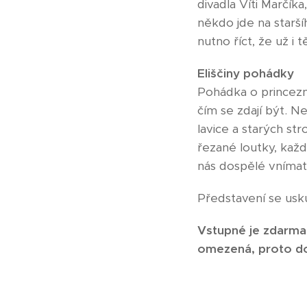
divadla Víti Marčík
někdo jde na starší
nutno říct, že už i 
Eliščiny pohádky
Pohádka o princezně
čím se zdají být. N
lavice a starých st
řezané loutky, každ
nás dospělé vnímat,
Představení se usk
Vstupné je zdarma 
omezená, proto do