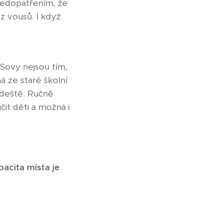
 nedopatřením, že
z vousů. I když
(Sovy nejsou tím,
á ze staré školní
 deště. Ručně
čit děti a možná i
acita místa je