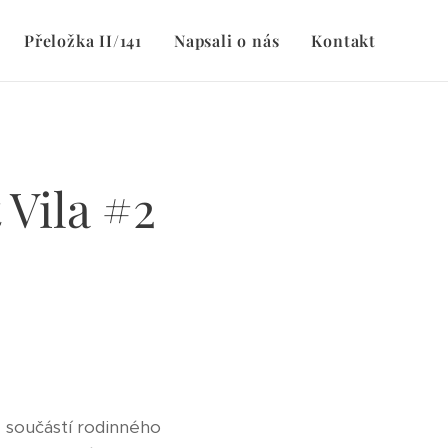
Přeložka II/141
Napsali o nás
Kontakt
 Vila #2
e součástí rodinného