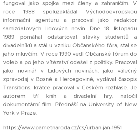
fungoval jako spojka mezi členy a zahraničím. V
roce 1988 spoluzakládal Východoevropskou
informační agenturu a pracoval jako redaktor
samizdatových Lidových novin. Dne 18. listopadu
1989 pomáhal odstartovat stávky studentů a
divadelníků a stál u vzniku Občanského fóra, stal se
jeho mluvčím. V roce 1990 vedl Občanské fórum do
voleb a po jeho vítězství odešel z politiky. Pracoval
jako novinář v Lidových novinách, jako válečný
zpravodaj v Bosně a Hercegovině, vydával časopis
Transitions, krátce pracoval v Českém rozhlase. Je
autorem tří knih a divadelní hry, natočil
dokumentární film. Přednáší na University of New
York v Praze.
https://www.pametnaroda.cz/cs/urban-jan-1951