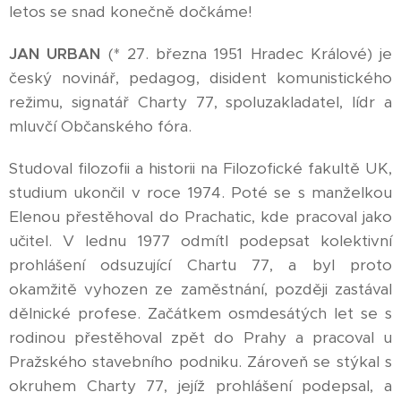
letos se snad konečně dočkáme!
JAN URBAN
(* 27. března 1951 Hradec Králové) je
český novinář, pedagog, disident komunistického
režimu, signatář Charty 77, spoluzakladatel, lídr a
mluvčí Občanského fóra.
Studoval filozofii a historii na Filozofické fakultě UK,
studium ukončil v roce 1974. Poté se s manželkou
Elenou přestěhoval do Prachatic, kde pracoval jako
učitel. V lednu 1977 odmítl podepsat kolektivní
prohlášení odsuzující Chartu 77, a byl proto
okamžitě vyhozen ze zaměstnání, později zastával
dělnické profese. Začátkem osmdesátých let se s
rodinou přestěhoval zpět do Prahy a pracoval u
Pražského stavebního podniku. Zároveň se stýkal s
okruhem Charty 77, jejíž prohlášení podepsal, a