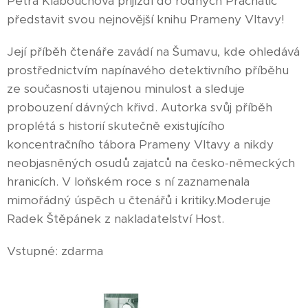
Petra Klabouchová přijíždí do rodných Prachatic
představit svou nejnovější knihu Prameny Vltavy!
Její příběh čtenáře zavádí na Šumavu, kde ohledává
prostřednictvím napínavého detektivního příběhu
ze současnosti utajenou minulost a sleduje
probouzení dávných křivd. Autorka svůj příběh
proplétá s historií skutečně existujícího
koncentračního tábora Prameny Vltavy a nikdy
neobjasněných osudů zajatců na česko-německých
hranicích. V loňském roce s ní zaznamenala
mimořádný úspěch u čtenářů i kritiky.Moderuje
Radek Štěpánek z nakladatelství Host.
Vstupné: zdarma