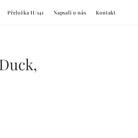
Přeložka II/141
Napsali o nás
Kontakt
 Duck,