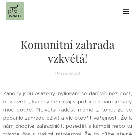
Komunitní zahrada
vzkvétá!
19.05.2024
Záhony jsou osázený, bylinkám se daří víc než dost,
bez kvete, kachny se cákaj v potoce a nám je tady
moc dobře. Největší radost máme z toho, že se
podařilo zahradu oživit a víc otevřít veřejnosti. Že k
nám chodíte zahradničit, posedět s kámoši nebo tu
trávíte čas s Vašimi ratolestmi. Že to cítíte stejně