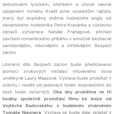
debutovém lyrickém, křehkém a citově naivně
opojeném románu Kradli jsme sousedům rajčata,
který byl doplněný dvěma hudebními singly od
slovenského hudebníka Petra Kravárika a výstavou
obrazů výtvarnice Natálie Fraitagové, přichází
završení romantického příběhu v emočně bezbarvě
zamlženějším, niternějším a střízlivějším Bezpečí
záclon.
Literární dílo Bezpečí záclon bude představeno
pomocí zvukových instalací mluveného slova
umělkyně Laury Maazové. Výstava bude probíhat v
sobotu i neděli od jedenácti hodin dopoledních do
šesti hodin večerních.
Oba dny proběhne ve tři
hodiny společné promítání filmu ke knize od
Vojtěcha Radovského s hudebním ztvárněním
Tomáše Niesnera
. Výstava se bude dále skládat z