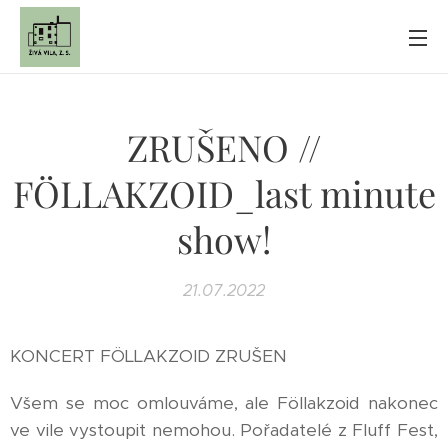
ZRUŠENO //
FÖLLAKZOID_last minute
show!
21.07.2022
KONCERT FÖLLAKZOID ZRUŠEN ️
Všem se moc omlouváme, ale Föllakzoid nakonec
ve vile vystoupit nemohou. Pořadatelé z Fluff Fest,