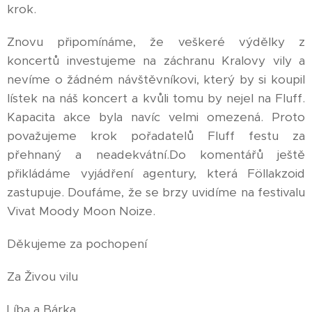
krok.
Znovu připomínáme, že veškeré výdělky z
koncertů investujeme na záchranu Kralovy vily a
nevíme o žádném návštěvníkovi, který by si koupil
lístek na náš koncert a kvůli tomu by nejel na Fluff.
Kapacita akce byla navíc velmi omezená. Proto
považujeme krok pořadatelů Fluff festu za
přehnaný a neadekvátní.Do komentářů ještě
přikládáme vyjádření agentury, která Föllakzoid
zastupuje. Doufáme, že se brzy uvidíme na festivalu
Vivat Moody Moon Noize.
Děkujeme za pochopení
Za Živou vilu
Líba a Bárka