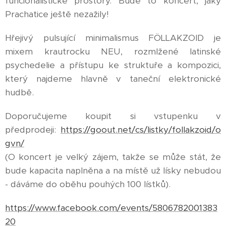
funcionalistické prostory. Bude to koncert, jaký
Prachatice ještě nezažily!
Hřejivý pulsující minimalismus FÖLLAKZOID je
mixem krautrocku NEU, rozmlžené latinské
psychedelie a přístupu ke struktuře a kompozici,
který najdeme hlavně v taneční elektronické
hudbě.
Doporučujeme koupit si vstupenku v
předprodeji:
https://goout.net/cs/listky/follakzoid/o
gvn/
(O koncert je velký zájem, takže se může stát, že
bude kapacita naplněna a na místě už lísky nebudou
- dáváme do oběhu pouhých 100 lístků).
https://www.facebook.com/events/5806782001383
20