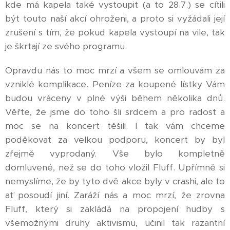
kde má kapela také vystoupit (a to 28.7.) se cítili
být touto naší akcí ohroženi, a proto si vyžádali její
zrušení s tím, že pokud kapela vystoupí na vile, tak
je škrtají ze svého programu.
Opravdu nás to moc mrzí a všem se omlouvám za
vzniklé komplikace. Peníze za koupené lístky Vám
budou vráceny v plné výši během několika dnů.
Věřte, že jsme do toho šli srdcem a pro radost a
moc se na koncert těšili. I tak vám chceme
poděkovat za velkou podporu, koncert by byl
zřejmě vyprodaný. Vše bylo kompletně
domluvené, než se do toho vložil Fluff. Upřímně si
nemyslíme, že by tyto dvě akce byly v crashi, ale to
ať posoudí jiní. Zaráží nás a moc mrzí, že zrovna
Fluff, který si zakládá na propojení hudby s
všemožnými druhy aktivismu, učinil tak razantní