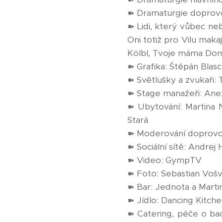
➽ Dramaturgie doprovo
➽ Lidi, který vůbec ne
Oni totiž pro Vilu maka
Kölbl, Tvoje máma Do
➽ Grafika: Štěpán Blas
➽ Světlušky a zvukaři: 
➽ Stage manažeři: Anež
➽ Ubytování: Martina 
Stará
➽ Moderování doprovo
➽ Sociální sítě: Andre
➽ Video: GympTV
➽ Foto: Sebastian Vošvr
➽ Bar: Jednota a Martin
➽ Jídlo: Dancing Kitch
➽ Catering, péče o bac