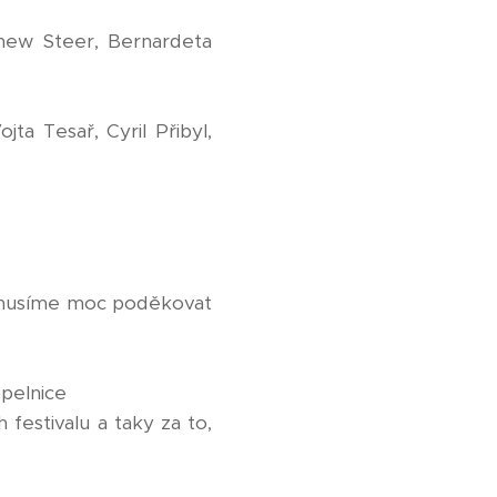
hew Steer, Bernardeta
ojta Tesař, Cyril Přibyl,
y musíme moc poděkovat
opelnice
festivalu a taky za to,