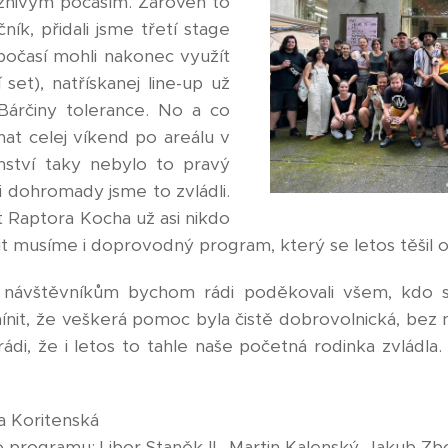
íznivým počasím. Zároveň to
ník, přidali jsme třetí stage
 počasí mohli nakonec využít
set), natřískanej line-up už
 Bárčiny tolerance. No a co
at celej víkend po areálu v
ství taky nebylo to pravý
 dohromady jsme to zvládli.
 Raptora Kocha už asi nikdo
it musíme i doprovodný program, který se letos těši
 návštěvníkům bychom rádi poděkovali všem, kdo s
mínit, že veškerá pomoc byla čistě dobrovolnická, bez
ádi, že i letos to tahle naše početná rodinka zvládla.
a Koritenská
programu: Libor Staněk II., Martin Kalenský, Jakub Zbo