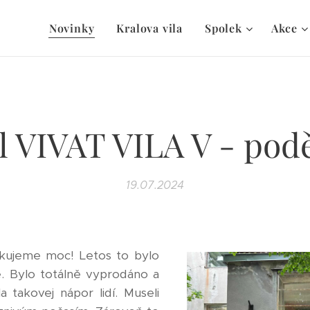
Novinky
Kralova vila
Spolek
Akce
al VIVAT VILA V - pod
19.07.2024
děkujeme moc! Letos to bylo
e. Bylo totálně vyprodáno a
la takovej nápor lidí. Museli