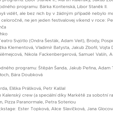
dného programu: Bárka Koritenská, Libor Staněk II.
byli vidět, ale bez nich by v žádným případě nebylo mo
j celoročně, ne jen jeden festivalovej víkend v roce: Pe
mča
chko
Teatro Svjötlo (Ondra Šesták, Adam Veit), Brody, Pospi
ka Klementová, Vladimír Batysta, Jakub Zbořil, Vojta 
Němejcová, Nikola Fackenbergerová, Samuel Vašín, A
dného programu: Štěpán Šanda, Jakub Peřina, Adam
j Hoch, Bára Doubková
da, Eliška Prášková, Petr Kašlal
 Kalenský crew (a speciální díky Markétě za sobotní ra
en, Pizza Paranormale, Petra Soteriou
kstage: Ester Topková, Alice Slavíčková, Jana Gloco