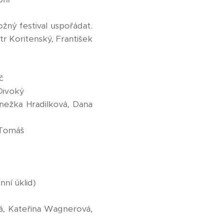
žný festival uspořádat.
tr Koritenský, František
č
Divoký
nežka Hradilková, Dana
 Tomáš
nní úklid)
vá, Kateřina Wagnerová,