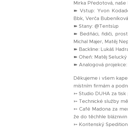
Mirka Předotová, naše 
➽ Vstup: Yvon Kodado
Bbk, Verča Bubeníková,
➽ Stany: @Tents´up
➽ Bedňáci, řidiči, prost
Michal Majer, Matěj Nep
➽ Backline: Lukáš Had
➽ Oheň: Matěj Selucký
➽ Analogová projekce:
Děkujeme i všem kapel
místním firmám a podn
➳ Studio DUHA za tisk 
➳ Technické služby měs
➳ Café Madona za mentá
že do těchhle bláznivin
➳ Koritenský Spedition