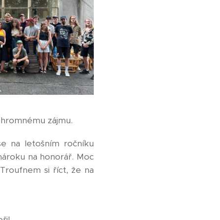
l ohromnému zájmu.
e na letošním ročníku
 nároku na honorář. Moc
 Troufnem si říct, že na
řil