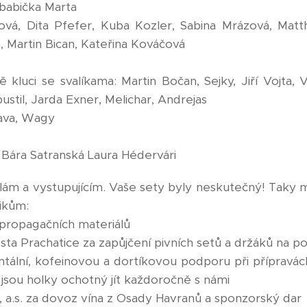
babička Marta
vá, Dita Pfefer, Kuba Kozler, Sabina Mrázová, Matt
 Martin Bican, Kateřina Kováčová
ě kluci se svalíkama: Martin Bočan, Sejky, Jiří Vojta, V
ustil, Jarda Exner, Melichar, Andrejas
rava, Wagy
 Bára Satranská Laura Hédervári
ám a vystupujícím. Vaše sety byly neskutečný! Tak
ikům:
propagačních materiálů
ta Prachatice za zapůjčení pivních setů a držáků na p
lní, kofeinovou a dortíkovou podporu při přípravách 
 jsou holky ochotný jít každoročně s námi
, a.s. za dovoz vína z Osady Havranů a sponzorský dar