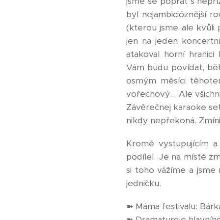
jsme se poprat s nepř
byl nejambicióznější roč
(kterou jsme ale kvůli
jen na jeden koncertní 
atakoval horní hranici
Vám budu povídat, běh
osmým měsíci těhoten
vořechový… Ale všichni
Závěrečnej karaoke set
nikdy nepřekoná. Zmín
Kromě vystupujícím a
podílel. Je na místě z
si toho vážíme a jsme r
jedničku.
➽ Máma festivalu: Bárk
➽ Dramaturgie hlavního 