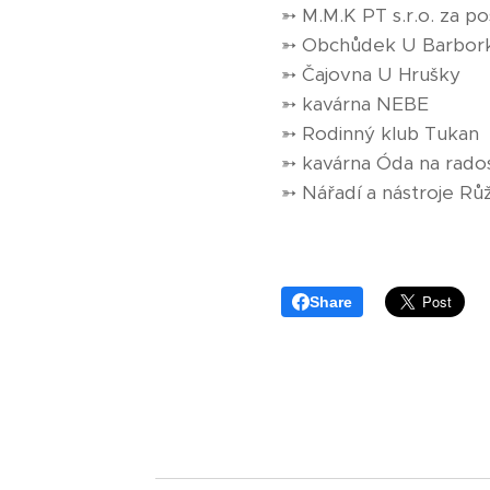
➳ M.M.K PT s.r.o. za p
➳ Obchůdek U Barbor
➳ Čajovna U Hrušky
➳ kavárna NEBE
➳ Rodinný klub Tukan
➳ kavárna Óda na rado
➳ Nářadí a nástroje Rů
Share