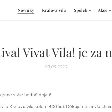
Novinky
Kralova vila
Spolek
Akce
ival Vivat Vila! je za
09.09.2020
 jsme stále hodně dojatí!
ívilo Kralovu vilu kolem 400 lidí. Děkujeme za všechna 