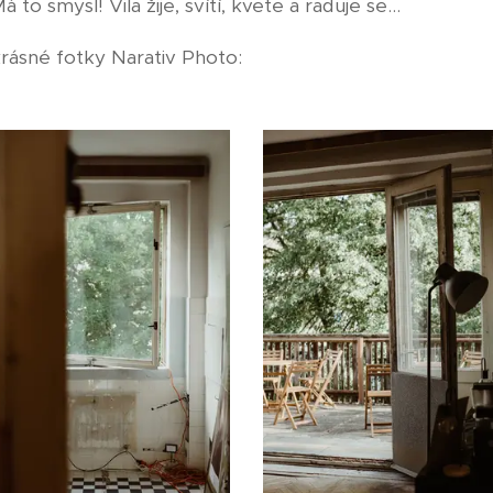
to smysl! Vila žije, svítí, kvete a raduje se...
ásné fotky Narativ Photo: