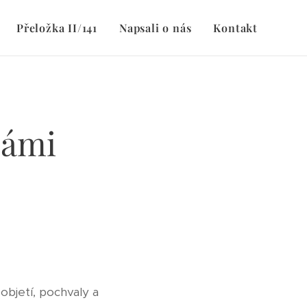
Přeložka II/141
Napsali o nás
Kontakt
 námi
objetí, pochvaly a