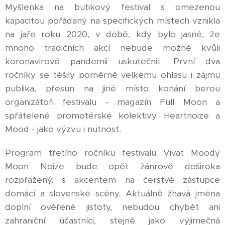
Myšlenka na butikový festival s omezenou
kapacitou pořádaný na specifických místech vznikla
na jaře roku 2020, v době, kdy bylo jasné, že
mnoho tradičních akcí nebude možné kvůli
koronavirové pandemii uskutečnit. První dva
ročníky se těšily poměrně velkému ohlasu i zájmu
publika, přesun na jiné místo konání berou
organizátoři festivalu - magazín Full Moon a
spřátelené promotérské kolektivy Heartnoize a
Mood - jako výzvu i nutnost.
Program třetího ročníku festivalu Vivat Moody
Moon Noize bude opět žánrově doširoka
rozpřažený, s akcentem na čerstvé zástupce
domácí a slovenské scény. Aktuálně žhavá jména
doplní ověřené jistoty, nebudou chybět ani
zahraniční účastníci, stejně jako výjimečná