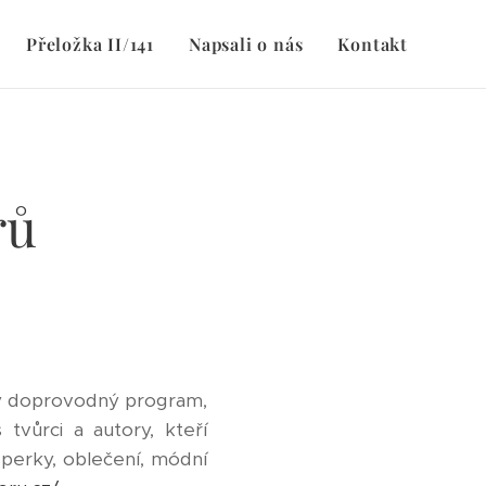
Přeložka II/141
Napsali o nás
Kontakt
rů
hatý doprovodný program,
tvůrci a autory, kteří
šperky, oblečení, módní