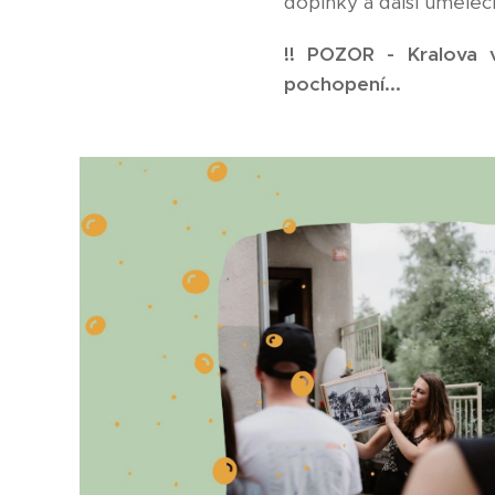
doplňky a další umělec
!! POZOR - Kralova 
pochopení...