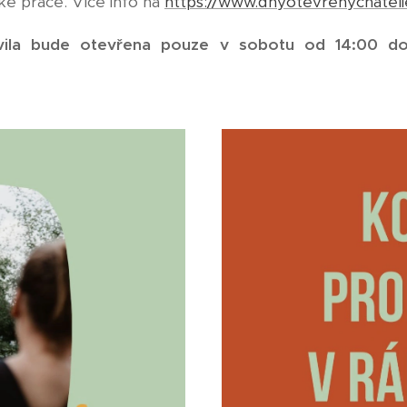
ké práce. Více info na
https://www.dnyotevrenychateli
vila bude otevřena pouze v sobotu od 14:00 d