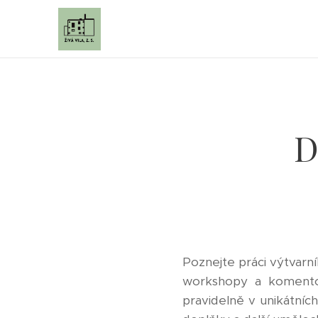
D
Poznejte práci výtvarní
workshopy a komentova
pravidelně v unikátníc