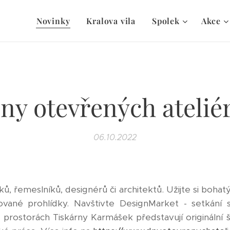
Novinky
Kralova vila
Spolek
Akce
ny otevřených atelié
06.10.2022
ků, řemeslníků, designérů či architektů. Užijte si bo
né prohlídky. Navštivte DesignMarket - setkání s 
h prostorách Tiskárny Karmášek představují originální 