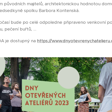
dem původních majitelů, architektonickou hodnotou dom
edsedkyně spolku Barbora Koritenská.
počasí bude po celé odpoledne připraveno venkovní p
, pečení buřtů, ...
A je dostupný na
https://www.dnyotevrenychatelieru.