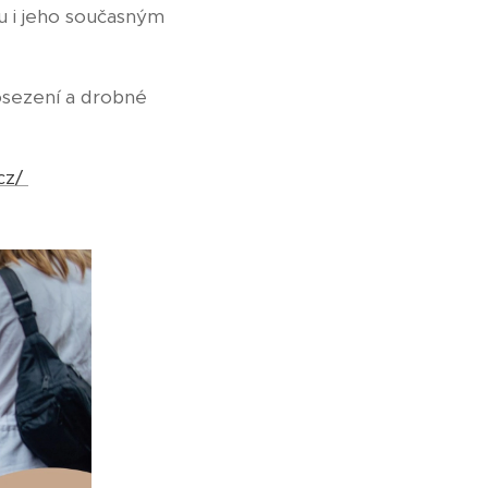
u i jeho současným
osezení a drobné
cz/