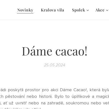
Novinky
Kralova vila
Spolek
Akce
Dáme cacao!
25.05.2024
di poskytli prostor pro akci Dáme Cacao!, která byla 
ch pěstování nebo historii. Bylo to úplňkové a magic
i, ať už uvnitř nebo na zahradě, soukromou nebo ve