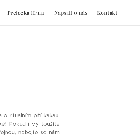
Přeložka II/141
Napsali o nás
Kontakt
o ritualním pití kakau,
ké! Pokud i Vy toužíte
řejnou, nebojte se nám