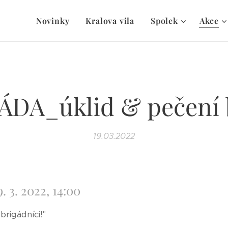
Novinky
Kralova vila
Spolek
Akce
ÁDA_úklid & pečení 
19.03.2022
 3. 2022, 14:00
brigádníci!"