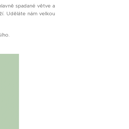
- hlavně spadané větve a
aží. Uděláte nám velkou
ího.