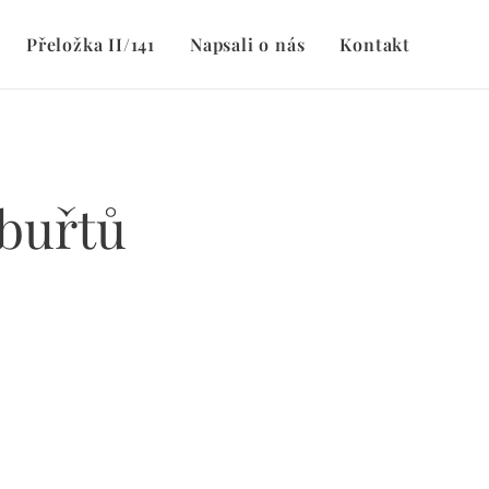
Přeložka II/141
Napsali o nás
Kontakt
buřtů