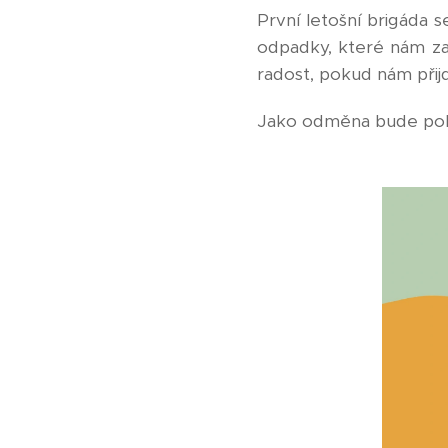
První letošní brigáda s
odpadky, které nám za 
radost, pokud nám přij
Jako odměna bude pohoš