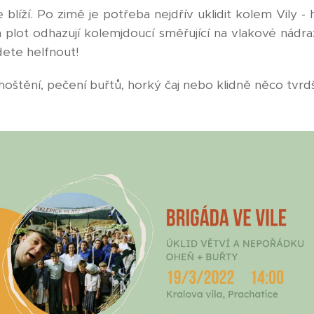
e blíží. Po zimě je potřeba nejdřív uklidit kolem Vily 
plot odhazují kolemjdoucí směřující na vlakové nádr
dete helfnout!
tění, pečení buřtů, horký čaj nebo klidně něco tvrdš