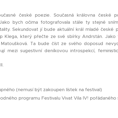
současné české poezie. Současná královna české 
Jako bych očima fotografovala stále ty stejné sní
tality. Sekundovat jí bude aktuální král mladé české 
ip Klega, který přečte ze své sbírky Andrstán. Jako 
a Matoušková. Ta bude číst ze svého doposud nevyd
jí mezi sugestivní deníkovou introspekcí, feministic
II.
upného (nemusí být zakoupen lístek na festival)
odného programu Festivalu Vivat Vila IV! pořádaného sp