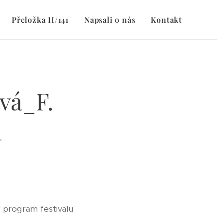
Přeložka II/141
Napsali o nás
Kontakt
ová_F.
á
program festivalu