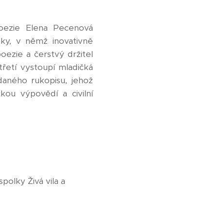
poezie Elena Pecenová
mky, v němž inovativně
poezie a čerstvý držitel
třetí vystoupí mladičká
aného rukopisu, jehož
kou výpovědí a civilní
olky Živá vila a