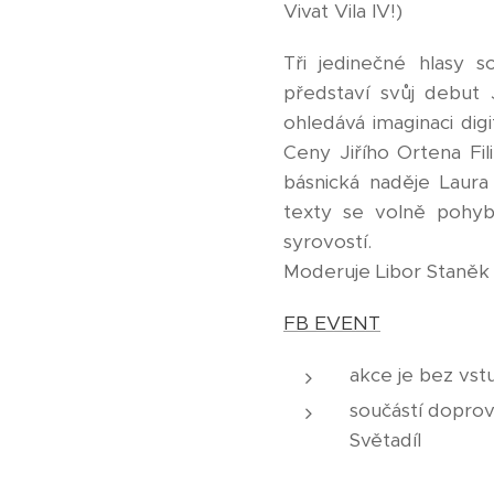
Vivat Vila IV!)
Tři jedinečné hlasy 
představí svůj debut 
ohledává imaginaci digi
Ceny Jiřího Ortena Fil
básnická naděje Laur
texty se volně pohybu
syrovostí.
Moderuje Libor Staněk 
FB EVENT
akce je bez vst
součástí doprov
Světadíl