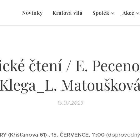
Novinky
Kralova vila
Spolek
Akce
cké čtení / E. Pecen
Klega_L. Matouškov
15.07.2023
(Křišťanova 61) , 15. ČERVENCE, 11:00
(doprovodný 