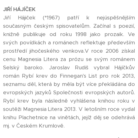
JIŘÍ HÁJÍČEK
Jiří Hájiček (*1967) patří k nejúspěšnějším
současným českým spisovatelům. Začínal s poezií,
knižně publikuje od roku 1998 jako prozaik. Ve
svých povídkách a románech reflektuje především
prostředí jihočeského venkova.V roce 2006 získal
cenu Magnesia Litera za prózu se svým románem
Selský baroko. Jaroslav Rudiš vybral Hájíčkův
román Rybí krev do Finnegan's List pro rok 2013,
seznamu děl, která by měla být více překládána do
evropských jazyků Společnosti evropských autorů.
Rybí krev byla následně vyhlášena knihou roku v
soutěži Magnesia Litera 2013. V letošním roce vydal
knihu Plachetnice na vinětách, jejíž děj se odehrává
mj. v Českém Krumlově.