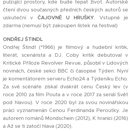
pulzující prostory, kde bude tepat život. Autorské
čtení dvou současných předních českých autorů se
uskuteční v
ČAJOVNĚ U HRUŠKY
. Vstupné je
zdarma (nemusí být zakoupen lístek na festival)
ONDŘEJ ŠTINDL
Ondřej Štindl (*1966) je filmový a hudební kritik,
literát, scenárista a DJ. Coby kritik debutoval v
Kritické Příloze Revolver Revue, působil v Lidových
novinách, české sekci BBC či časopise Týden. Nyní
je komentátorem serveru Echo24 a Týdeníku Echo.
Za své scénáře získal dvakrát cenu Český lev (v
roce 2010 za film Pouta a v roce 2017 za seriál Svět
pod hlavou). V roce 2020 byl za svou novinářskou
práci vyznamenán Cenou Ferdinanda Peroutky. Je
autorem románů Mondschein (2012), K hranici (2016)
a Až se ti zatočí hlava (2020).