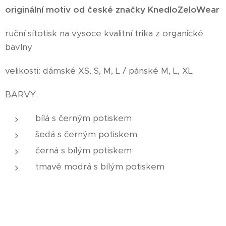
originální motiv od české značky KnedloZeloWear
ruční sítotisk na vysoce kvalitní trika z organické
bavlny
velikosti: dámské XS, S, M, L / pánské M, L, XL
BARVY:
bílá s černým potiskem
šedá s černým potiskem
černá s bílým potiskem
tmavě modrá s bílým potiskem